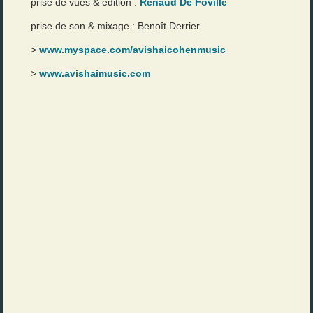
prise de vues & édition :
Renaud De Foville
prise de son & mixage : Benoît Derrier
>
www.myspace.com/avishaicohenmusic
>
www.avishaimusic.com