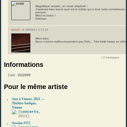
Magnifique session, en toute simplicité !
J’aimerais bien savoir quel est le luthier qui a loué cette contrebasse...
preneur.
Merci et bravo !
Esteban
benoît
- le 28/04/11 à 12:24
Merci bien.
Nous n’avons malheureusement pas l’info... Très belle basse en effet 
| 2 messages
Informations
Date :
02/2009
Pour le même artiste
Jazz à Vienne, 2021 —
Théâtre Antique,
Vienne
[
concerts
,
2021]
Session #572