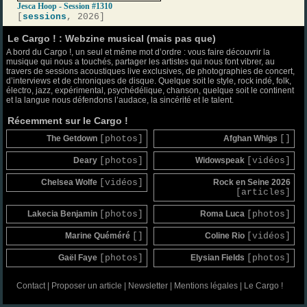
Jesca Hoop - Session #1310
[
sessions
, 2026]
Le Cargo ! : Webzine musical (mais pas que)
A bord du Cargo !, un seul et même mot d’ordre : vous faire découvrir la
musique qui nous a touchés, partager les artistes qui nous font vibrer, au
travers de sessions acoustiques live exclusives, de photographies de concert,
d’interviews et de chroniques de disque. Quelque soit le style, rock indé, folk,
électro, jazz, expérimental, psychédélique, chanson, quelque soit le continent
et la langue nous défendons l’audace, la sincérité et le talent.
Récemment sur le Cargo !
The Getdown
[photos]
Afghan Whigs
[]
Deary
[photos]
Widowspeak
[vidéos]
Chelsea Wolfe
[vidéos]
Rock en Seine 2026
[articles]
Lakecia Benjamin
[photos]
Roma Luca
[photos]
Marine Quéméré
[]
Coline Rio
[vidéos]
Gaël Faye
[photos]
Elysian Fields
[photos]
Contact
|
Proposer un article
|
Newsletter
|
Mentions légales
|
Le Cargo !