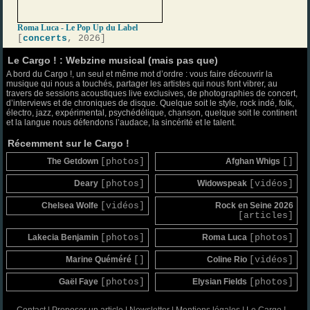
Roma Luca - Le Pop Up du Label
[
concerts
, 2026]
Le Cargo ! : Webzine musical (mais pas que)
A bord du Cargo !, un seul et même mot d’ordre : vous faire découvrir la
musique qui nous a touchés, partager les artistes qui nous font vibrer, au
travers de sessions acoustiques live exclusives, de photographies de concert,
d’interviews et de chroniques de disque. Quelque soit le style, rock indé, folk,
électro, jazz, expérimental, psychédélique, chanson, quelque soit le continent
et la langue nous défendons l’audace, la sincérité et le talent.
Récemment sur le Cargo !
The Getdown
[photos]
Afghan Whigs
[]
Deary
[photos]
Widowspeak
[vidéos]
Chelsea Wolfe
[vidéos]
Rock en Seine 2026
[articles]
Lakecia Benjamin
[photos]
Roma Luca
[photos]
Marine Quéméré
[]
Coline Rio
[vidéos]
Gaël Faye
[photos]
Elysian Fields
[photos]