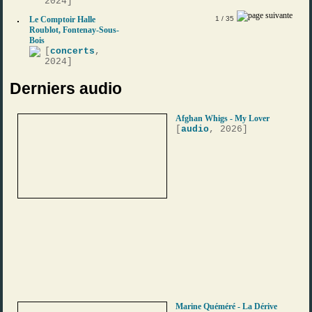
2024]
Le Comptoir Halle
1
/ 35
Roublot, Fontenay-Sous-
Bois
[
concerts
,
2024]
Derniers audio
Afghan Whigs - My Lover
[
audio
, 2026]
Marine Quéméré - La Dérive