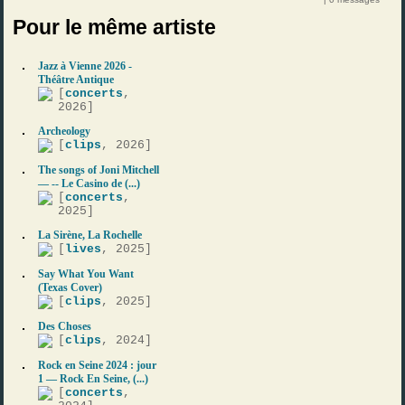
Pour le même artiste
Jazz à Vienne 2026 -
Théâtre Antique
[
concerts
,
2026]
Archeology
[
clips
, 2026]
The songs of Joni Mitchell
— -- Le Casino de (...)
[
concerts
,
2025]
La Sirène, La Rochelle
[
lives
, 2025]
Say What You Want
(Texas Cover)
[
clips
, 2025]
Des Choses
[
clips
, 2024]
Rock en Seine 2024 : jour
1 — Rock En Seine, (...)
[
concerts
,