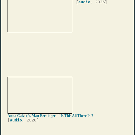
[
audio
, 2026]
Anna Calvi (ft. Matt Berninger - "Is This All There Is ?
[
audio
, 2026]