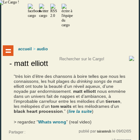
accueil
>
audio
- matt elliott
“très loin d’être des chansons à boire telles que nous les
connaissons, les huit plages du
drinking songs
de matt
elliott ont toute la beauté d’un réveil aqueux, d’une
noyade par endormissement.
matt elliott
nous emmène
dans un univers fait de nappes et d’ambiances, à
l’improbable carrefour entre les mélodies d’un
tiersen
,
les mélopées d’un
tom waits
et les mélodrames d’un
black heart procession
.” (
lire la suite
)
> regardez “
Whats wrong
” (real video)
publié par
tairanteuh
le 09/02/05
Partager :
| 0 messages