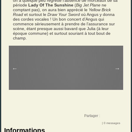
on a quelque peu regretté l’absence de morceaux de sa
période
Lady Of The Sunshine
(
Big Jet Plane
ne
comptant pas), on aura bien apprécié le
Yellow Brick
Road
et surtout le
Draw Your Sword
où Angus y donna
des cordes vocales ! Un bon concert d’Angus qui
commence sèrieusement à prendre de l’assurance sur
scène, étant presque aussi bavard que Julia (à leur
époque commune) et surtout souriant à tout bout de
champ.
Partager :
| 0 messages
Informations