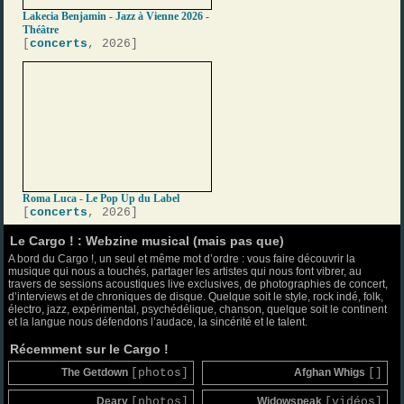
Lakecia Benjamin - Jazz à Vienne 2026 -
Théâtre
[
concerts
, 2026]
Roma Luca - Le Pop Up du Label
[
concerts
, 2026]
Le Cargo ! : Webzine musical (mais pas que)
A bord du Cargo !, un seul et même mot d’ordre : vous faire découvrir la
musique qui nous a touchés, partager les artistes qui nous font vibrer, au
travers de sessions acoustiques live exclusives, de photographies de concert,
d’interviews et de chroniques de disque. Quelque soit le style, rock indé, folk,
électro, jazz, expérimental, psychédélique, chanson, quelque soit le continent
et la langue nous défendons l’audace, la sincérité et le talent.
Récemment sur le Cargo !
The Getdown
[photos]
Afghan Whigs
[]
Deary
[photos]
Widowspeak
[vidéos]