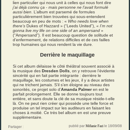
lien particulier qui nous unit à celles qui nous font dire
j’ai déjà connu ça - mais personne ne l’avait formulé
aussi bien
. L’album est parsemé de formules
particulièrement bien trouvées qui sous-entendent
beaucoup en peu de mots : «
Who needs love when
there’s
Dukes of Hazzard » (“Leeds United”), «
I’m not
gonna live my life on one side of an ampersand
»
(“Ampersand”). Il est beaucoup question de solitude et
d’enfermement, de relations difficiles et de ces failles
trop humaines qui nous rendent la vie dure.
Derrière le maquillage
Si cet album délaisse le côté théâtral souvent associé à
la musique des
Dresden Dolls
, on y retrouve l’évidente
sincérité qui en fait partie intégrante : derrière le
maquillage, les costumes et les jeux, il y a deux artistes
qui ne trichent jamais. S’il s’en éloigne au niveau des
sonorités, ce projet solo d’
Amanda Palmer
en est le
parfait prolongement. Elle se donne toujours tout
entière, et sans doute la clé de sa musique réside-t-elle
là. On ne peut rien créer qui possède une telle force et
produise un tel impact sur les auditeurs en faisant les
choses à moitié. Ce très bel album en est une preuve
supplémentaire.
publié par
Mélanie Fazi
le 18/09/08
Partager :