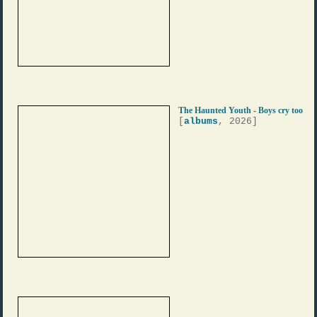
The Haunted Youth - Boys cry too
[
albums
, 2026]