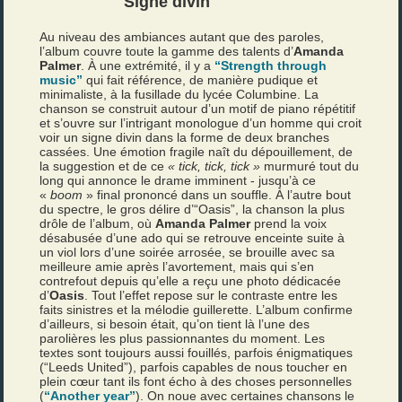
Signe divin
Au niveau des ambiances autant que des paroles,
l’album couvre toute la gamme des talents d’
Amanda
Palmer
. À une extrémité, il y a
“Strength through
music”
qui fait référence, de manière pudique et
minimaliste, à la fusillade du lycée Columbine. La
chanson se construit autour d’un motif de piano répétitif
et s’ouvre sur l’intrigant monologue d’un homme qui croit
voir un signe divin dans la forme de deux branches
cassées. Une émotion fragile naît du dépouillement, de
la suggestion et de ce
« tick, tick, tick »
murmuré tout du
long qui annonce le drame imminent - jusqu’à ce
«
boom
» final prononcé dans un souffle. À l’autre bout
du spectre, le gros délire d’“Oasis”, la chanson la plus
drôle de l’album, où
Amanda Palmer
prend la voix
désabusée d’une ado qui se retrouve enceinte suite à
un viol lors d’une soirée arrosée, se brouille avec sa
meilleure amie après l’avortement, mais qui s’en
contrefout depuis qu’elle a reçu une photo dédicacée
d’
Oasis
. Tout l’effet repose sur le contraste entre les
faits sinistres et la mélodie guillerette. L’album confirme
d’ailleurs, si besoin était, qu’on tient là l’une des
parolières les plus passionnantes du moment. Les
textes sont toujours aussi fouillés, parfois énigmatiques
(“Leeds United”), parfois capables de nous toucher en
plein cœur tant ils font écho à des choses personnelles
(
“Another year”
). On noue avec certaines chansons le