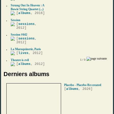
Strung Out In Heaven : A
Bowie String Quartet (...)
[
albums
, 2016]
Session
[
sessions
,
2012]
Session #442
[
sessions
,
2012]
La Maroquinerie, Paris
[
lives
, 2012]
Theatre is evil
1
/ 3
[
albums
, 2012]
Derniers albums
Placebo - Placebo Re:created
[
albums
, 2026]