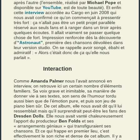
après l’autre (l’ensemble, réalisé par
Michael Pope
et
disponible sur
YouTube
, est de toute beauté). Et enfin
cette
interview
accordée au Cargo en juin 2008 qui
nous avait confirmé ce qu’on commençait à pressentir
très fort : ça n’allait pas être un petit projet parallèle
réservé aux seuls fans et à ranger dans un tiroir après
quelques écoutes. Il allait vraiment se passer quelque
chose de fort. Impression renforcée dès la découverte
d’
“Astronaut”
, première des chansons dévoilées dans
leur version studio. On se rappelle avoir songé, ébahi et
admiratif : « Alors c’était donc de
ça
qu’elle nous
parlait ».
Interaction
Comme
Amanda Palmer
nous l’avait annoncé en
interview, on retrouve ici un certain nombre d’éléments
familiers. Sa voix grave et inimitable, sa manière de
donner vie à ses textes, son sens de l’humour tordu
aussi bien que de l’émotion pure, et puis son jeu de
piano bien sûr. De cet album, elle nous avait dit qu’il lui
ressemblait mais qu’il surprendrait peut-être les fans des
Dresden Dolls
. Elle nous avait vanté chaleureusement
l’apport du producteur
Ben Folds
et ses
« arrangements géniaux » qui transfiguraient ses
chansons. Et ce qui frappe en premier lieu, c’est
effectivement le son riche et dense de cet album. Il y a