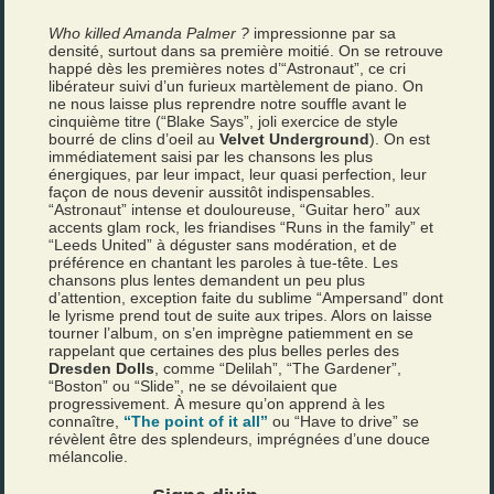
Who killed Amanda Palmer ?
impressionne par sa
densité, surtout dans sa première moitié. On se retrouve
happé dès les premières notes d’“Astronaut”, ce cri
libérateur suivi d’un furieux martèlement de piano. On
ne nous laisse plus reprendre notre souffle avant le
cinquième titre (“Blake Says”, joli exercice de style
bourré de clins d’oeil au
Velvet Underground
). On est
immédiatement saisi par les chansons les plus
énergiques, par leur impact, leur quasi perfection, leur
façon de nous devenir aussitôt indispensables.
“Astronaut” intense et douloureuse, “Guitar hero” aux
accents glam rock, les friandises “Runs in the family” et
“Leeds United” à déguster sans modération, et de
préférence en chantant les paroles à tue-tête. Les
chansons plus lentes demandent un peu plus
d’attention, exception faite du sublime “Ampersand” dont
le lyrisme prend tout de suite aux tripes. Alors on laisse
tourner l’album, on s’en imprègne patiemment en se
rappelant que certaines des plus belles perles des
Dresden Dolls
, comme “Delilah”, “The Gardener”,
“Boston” ou “Slide”, ne se dévoilaient que
progressivement. À mesure qu’on apprend à les
connaître,
“The point of it all”
ou “Have to drive” se
révèlent être des splendeurs, imprégnées d’une douce
mélancolie.