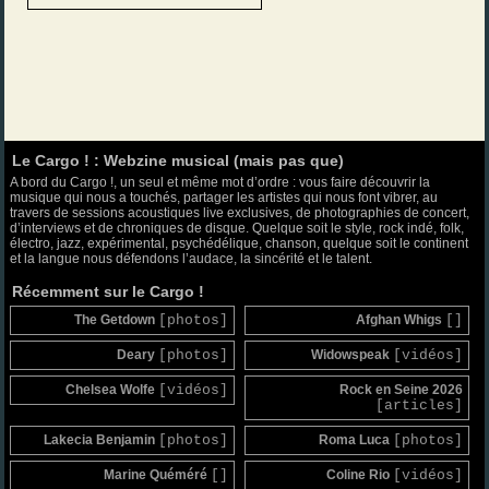
Le Cargo ! : Webzine musical (mais pas que)
A bord du Cargo !, un seul et même mot d’ordre : vous faire découvrir la
musique qui nous a touchés, partager les artistes qui nous font vibrer, au
travers de sessions acoustiques live exclusives, de photographies de concert,
d’interviews et de chroniques de disque. Quelque soit le style, rock indé, folk,
électro, jazz, expérimental, psychédélique, chanson, quelque soit le continent
et la langue nous défendons l’audace, la sincérité et le talent.
Récemment sur le Cargo !
The Getdown
[photos]
Afghan Whigs
[]
Deary
[photos]
Widowspeak
[vidéos]
Chelsea Wolfe
[vidéos]
Rock en Seine 2026
[articles]
Lakecia Benjamin
[photos]
Roma Luca
[photos]
Marine Quéméré
[]
Coline Rio
[vidéos]