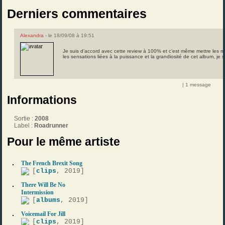
Derniers commentaires
Alexandra
- le 18/09/08 à 19:51
Je suis d’accord avec cette review à 100% et c’est même mettre les m
les sensations liées à la puissance et la grandiosité de cet album, je s
| 1 message
Informations
Sortie :
2008
Label :
Roadrunner
Pour le même artiste
The French Brexit Song
[
clips
, 2019]
There Will Be No
Intermission
[
albums
, 2019]
Voicemail For Jill
[
clips
, 2019]