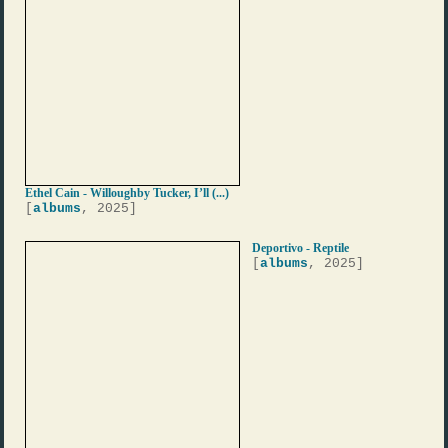
Ethel Cain - Willoughby Tucker, I’ll (...)
[
albums
, 2025]
Deportivo - Reptile
[
albums
, 2025]