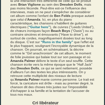
là une interaction très différente de celle qui se produit
avec
Brian Viglione
au sein des
Dresden Dolls
, mais
pas moins féconde. Peut-être est-ce l’influence des
interviews, mais on ne peut s’empêcher de considérer
cet album comme l’enfant de
Ben Folds
presque autant
que celui d’
Amanda
. Ici, en plus du piano
caractéristique, les chansons s’habillent de guitares
électriques (
“Guitar hero”
), de cuivres (“Leeds United”),
de chœurs ironiques façon
Beach Boys
(“Oasis”) ou au
contraire sincères et émouvants (“Have to drive”), et
surtout de cordes, magnifiquement dosées tout au long
du disque. C’est sur
“Runs in the family”
que l’effet est
le plus frappant, soulignant l’incroyable dynamique de la
chanson. On pourrait, en schématisant, la décrire
comme le “Girl anachronism” de cet album, le moment
de folie jouissive qui balaie tout sur son passage et où
Amanda Palmer
délivre le texte d’un seul souffle. Cette
chanson écrite vers la même époque que le “Half Jack”
des
Dresden Dolls
, ce qui se sent nettement, possède
d’ailleurs l’un des textes les plus intéressants. On y
retrouve cette multiplicité des niveaux de lecture
qu’
Amanda Palmer
manie comme personne. Le trait est
forcé, la caricature est drôle - mais au premier degré, la
chanson dit des choses très justes sur l’impossibilité
d’échapper à sa famille et la tentation de l’accuser de
tous nos maux.
Cri libérateur