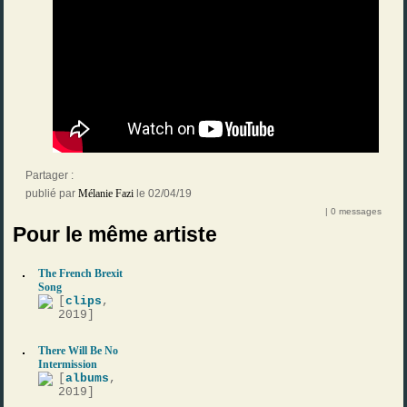
Partager :
publié par
Mélanie Fazi
le 02/04/19
| 0 messages
Pour le même artiste
The French Brexit
Song
[
clips
,
2019]
There Will Be No
Intermission
[
albums
,
2019]