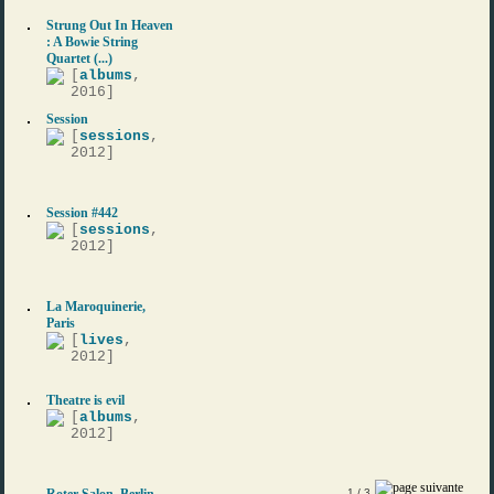
Strung Out In Heaven
: A Bowie String
Quartet (...)
[
albums
,
2016]
Session
[
sessions
,
2012]
Session #442
[
sessions
,
2012]
La Maroquinerie,
Paris
[
lives
,
2012]
Theatre is evil
[
albums
,
2012]
Roter Salon, Berlin
1
/ 3