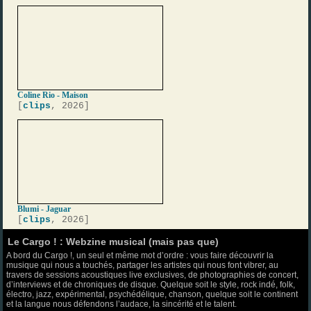
Coline Rio - Maison
[
clips
, 2026]
Blumi - Jaguar
[
clips
, 2026]
Le Cargo ! : Webzine musical (mais pas que)
A bord du Cargo !, un seul et même mot d’ordre : vous faire découvrir la
musique qui nous a touchés, partager les artistes qui nous font vibrer, au
travers de sessions acoustiques live exclusives, de photographies de concert,
d’interviews et de chroniques de disque. Quelque soit le style, rock indé, folk,
électro, jazz, expérimental, psychédélique, chanson, quelque soit le continent
et la langue nous défendons l’audace, la sincérité et le talent.