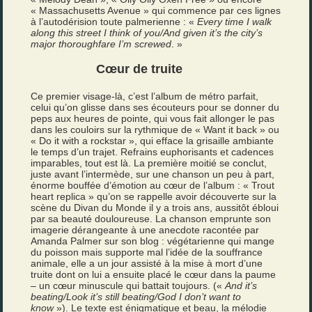
« Massachusetts Avenue » qui commence par ces lignes
à l’autodérision toute palmerienne : «
Every time I walk
along this street I think of you/And given it’s the city’s
major thoroughfare I’m screwed
. »
Cœur de truite
Ce premier visage-là, c’est l’album de métro parfait,
celui qu’on glisse dans ses écouteurs pour se donner du
peps aux heures de pointe, qui vous fait allonger le pas
dans les couloirs sur la rythmique de « Want it back » ou
« Do it with a rockstar », qui efface la grisaille ambiante
le temps d’un trajet. Refrains euphorisants et cadences
imparables, tout est là. La première moitié se conclut,
juste avant l’intermède, sur une chanson un peu à part,
énorme bouffée d’émotion au cœur de l’album : « Trout
heart replica » qu’on se rappelle avoir découverte sur la
scène du Divan du Monde il y a trois ans, aussitôt ébloui
par sa beauté douloureuse. La chanson emprunte son
imagerie dérangeante à une anecdote racontée par
Amanda Palmer sur son blog : végétarienne qui mange
du poisson mais supporte mal l’idée de la souffrance
animale, elle a un jour assisté à la mise à mort d’une
truite dont on lui a ensuite placé le cœur dans la paume
– un cœur minuscule qui battait toujours. («
And it’s
beating/Look it’s still beating/God I don’t want to
know
»). Le texte est énigmatique et beau, la mélodie