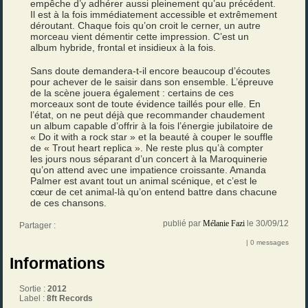
empêche d’y adhérer aussi pleinement qu’au précédent.
Il est à la fois immédiatement accessible et extrêmement
déroutant. Chaque fois qu’on croit le cerner, un autre
morceau vient démentir cette impression. C’est un
album hybride, frontal et insidieux à la fois.
Sans doute demandera-t-il encore beaucoup d’écoutes
pour achever de le saisir dans son ensemble. L’épreuve
de la scène jouera également : certains de ces
morceaux sont de toute évidence taillés pour elle. En
l’état, on ne peut déjà que recommander chaudement
un album capable d’offrir à la fois l’énergie jubilatoire de
« Do it with a rock star » et la beauté à couper le souffle
de « Trout heart replica ». Ne reste plus qu’à compter
les jours nous séparant d’un concert à la Maroquinerie
qu’on attend avec une impatience croissante. Amanda
Palmer est avant tout un animal scénique, et c’est le
cœur de cet animal-là qu’on entend battre dans chacune
de ces chansons.
publié par
Mélanie Fazi
le 30/09/12
Partager :
| 0 messages
Informations
Sortie :
2012
Label :
8ft Records