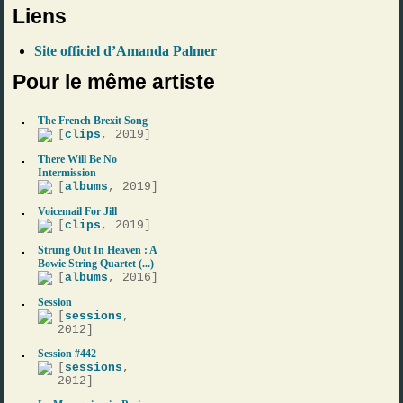
Liens
Site officiel d’Amanda Palmer
Pour le même artiste
The French Brexit Song
[
clips
, 2019]
There Will Be No
Intermission
[
albums
, 2019]
Voicemail For Jill
[
clips
, 2019]
Strung Out In Heaven : A
Bowie String Quartet (...)
[
albums
, 2016]
Session
[
sessions
,
2012]
Session #442
[
sessions
,
2012]