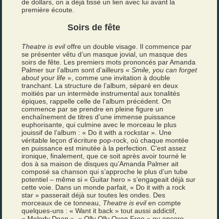
de dollars, on a déjà tissé un lien avec lui avant la
première écoute.
Soirs de fête
Theatre is evil
offre un double visage. Il commence par
se présenter vêtu d’un masque jovial, un masque des
soirs de fête. Les premiers mots prononcés par Amanda
Palmer sur l’album sont d’ailleurs «
Smile, you can forget
about your life
», comme une invitation à double
tranchant. La structure de l’album, séparé en deux
moitiés par un intermède instrumental aux tonalités
épiques, rappelle celle de l’album précédent. On
commence par se prendre en pleine figure un
enchaînement de titres d’une immense puissance
euphorisante, qui culmine avec le morceau le plus
jouissif de l’album : « Do it with a rockstar ». Une
véritable leçon d’écriture pop-rock, où chaque montée
en puissance est minutée à la perfection. C’est assez
ironique, finalement, que ce soit après avoir tourné le
dos à sa maison de disques qu’Amanda Palmer ait
composé sa chanson qui s’approche le plus d’un tube
potentiel – même si « Guitar hero » s’engageait déjà sur
cette voie. Dans un monde parfait, « Do it with a rock
star » passerait déjà sur toutes les ondes. Des
morceaux de ce tonneau,
Theatre is evil
en compte
quelques-uns : « Want it back » tout aussi addictif,
« Melody Dean », « Olly Olly Oxen Free » ou encore