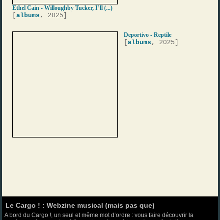
Ethel Cain - Willoughby Tucker, I’ll (...)
[
albums
, 2025]
Deportivo - Reptile
[
albums
, 2025]
Le Cargo ! : Webzine musical (mais pas que)
A bord du Cargo !, un seul et même mot d’ordre : vous faire découvrir la