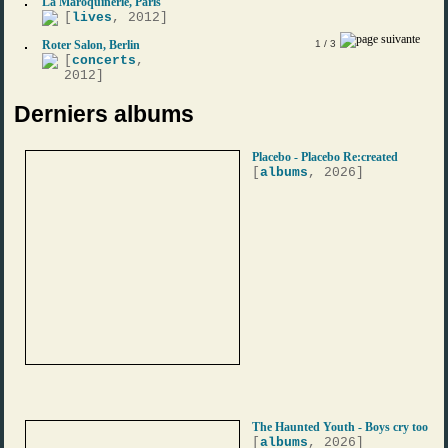
La Maroquinerie, Paris
[
lives
, 2012]
Roter Salon, Berlin
1
/ 3
[
concerts
,
2012]
Derniers albums
Placebo - Placebo Re:created
[
albums
, 2026]
The Haunted Youth - Boys cry too
[
albums
, 2026]