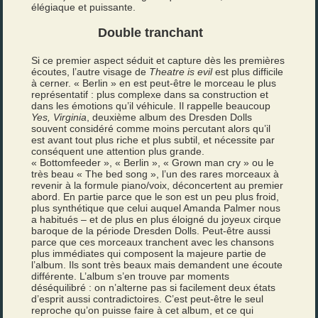
élégiaque et puissante.
Double tranchant
Si ce premier aspect séduit et capture dès les premières
écoutes, l’autre visage de
Theatre is evil
est plus difficile
à cerner. « Berlin » en est peut-être le morceau le plus
représentatif : plus complexe dans sa construction et
dans les émotions qu’il véhicule. Il rappelle beaucoup
Yes, Virginia
, deuxième album des Dresden Dolls
souvent considéré comme moins percutant alors qu’il
est avant tout plus riche et plus subtil, et nécessite par
conséquent une attention plus grande.
« Bottomfeeder », « Berlin », « Grown man cry » ou le
très beau « The bed song », l’un des rares morceaux à
revenir à la formule piano/voix, déconcertent au premier
abord. En partie parce que le son est un peu plus froid,
plus synthétique que celui auquel Amanda Palmer nous
a habitués – et de plus en plus éloigné du joyeux cirque
baroque de la période Dresden Dolls. Peut-être aussi
parce que ces morceaux tranchent avec les chansons
plus immédiates qui composent la majeure partie de
l’album. Ils sont très beaux mais demandent une écoute
différente. L’album s’en trouve par moments
déséquilibré : on n’alterne pas si facilement deux états
d’esprit aussi contradictoires. C’est peut-être le seul
reproche qu’on puisse faire à cet album, et ce qui