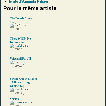
le site d’Amanda Palmer
Pour le même artiste
The French Brexit
Song
[
clips
,
2019]
There Will Be No
Intermission
[
albums
,
2019]
Voicemail For Jill
[
clips
,
2019]
Strung Out In Heaven
: A Bowie String
Quartet (...)
[
albums
,
2016]
Session
[
sessions
,