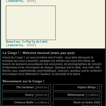
[
concerts
, 2026]
Roma Luca - Le Pop Up du Label
[
concerts
, 2026]
Le Cargo ! : Webzine musical (mais pas que)
A bord du Cargo !, un seul et même mot d’ordre : vous faire découvrir la
musique qui nous a touchés, partager les artistes qui nous font vibrer, au
travers de sessions acoustiques live exclusives, de photographies de concert,
d’interviews et de chroniques de disque. Quelque soit le style, rock indé, folk,
électro, jazz, expérimental, psychédélique, chanson, quelque soit le continent
et la langue nous défendons l’audace, la sincérité et le talent.
Récemment sur le Cargo !
The Getdown
[photos]
Afghan Whigs
[]
Deary
[photos]
Widowspeak
[vidéos]
Chelsea Wolfe
[vidéos]
Rock en Seine 2026
[articles]