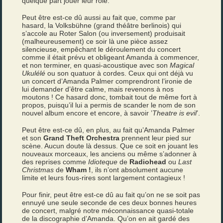
quelque part jouer leur rôle.
Peut être est-ce dû aussi au fait que, comme par
hasard, la Volksbühne (grand théâtre berlinois) qui
s’accole au Roter Salon (ou inversement) produisait
(malheureusement) ce soir là une pièce assez
silencieuse, empêchant le déroulement du concert
comme il était prévu et obligeant Amanda à commencer,
et non terminer, en quasi-acoustique avec son
Magical
Ukulélé
ou son quatuor à cordes. Ceux qui ont déjà vu
un concert d’Amanda Palmer comprendront l’ironie de
lui demander d’être calme, mais revenons à nos
moutons ! Ce hasard donc, tombait tout de même fort à
propos, puisqu’il lui a permis de scander le nom de son
nouvel album encore et encore, à savoir ’
Theatre
is
evil
’.
Peut être est-ce dû, en plus, au fait qu’Amanda Palmer
et son
Grand Theft Orchestra
prennent leur pied sur
scène. Aucun doute là dessus. Que ce soit en jouant les
nouveaux morceaux, les anciens ou même s’adonner à
des reprises comme
Idioteque
de
Radiohead
ou
Last
Christmas
de
Wham !
, ils n’ont absolument aucune
limite et leurs fous-rires sont largement contagieux !
Pour finir, peut être est-ce dû au fait qu’on ne se soit pas
ennuyé une seule seconde de ces deux bonnes heures
de concert, malgré notre méconnaissance quasi-totale
de la discographie d’Amanda. Qu’on en ait gardé des