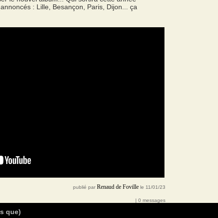
annoncés : Lille, Besançon, Paris, Dijon... ça
Renaud de Foville
publié par
le 11/01/23
| 0 messages
as que)