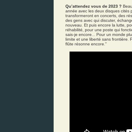
Qu’attendez vous de 2023 ?
Beauc
année avec les deux disques cités p
transformeront en concerts, des ré
des gens avec qui discuter, échanger
nouveau. Et puis encore la lutte, p
réhabilité, pour une poste qui fonc
sais-je encore... Pour un monde plus
limite et une liberté sans frontière
flûte résonne encore."