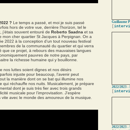
Guillaume P
2022 ?
Le temps a passé, et moi je suis passé
[
interv
fois hors de votre vue, derrière l’horizon, tel le
, j’étais souvent entouré de
Roberto Saadna
et sa
 de mon cher quartier St Jacques à Perpignan. On a
née 2022 à la conception d’un tout nouveau festival
 membres de la communauté du quartier et qui verra
rté que ce projet, à rebours des mauvaises langues
économiquement pauvres de notre pays, par
aitre la richesse humaine qui y bouillonne.
 nos luttes soient dignes et nos désirs
, parfois injuste pour beaucoup, l’avenir peut
tout la manière dont on se bat qui illumine nos
e qui réchauffe nos nuits. Musicalement, je prépare
2022/2023 - 
ental dont je suis très fier avec trois grands
[
interv
licité musicale pour l’improvisation. J’espère
ès vite avec le monde des amoureux de la musique.
2022/2023 - 