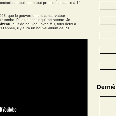
 spectacles depuis mon tout premier spectacle à 14
23, que le gouvernement conservateur
oir tombe. Plus un espoir qu’une attente. Je
oizeau
, puis de nouveau avec
Mu
, tous deux à
ns l’année, il y aura un nouvel album de
PJ
Derniè