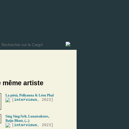
e même artiste
La pietà, Pollyanna & Léon Phal
[
interviews
, 2023]
Sing Sing/Arlt, Lunatraktors,
Baiju Bhatt, (...)
[
interviews
, 2023]