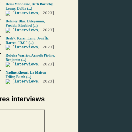
Demi Mondaine, Berti Bartleby,
Lonny, Daïda (...)
[
interviews
, 2023]
Delaney Blue, Deleyaman,
Fredda, Blaubird (...)
[
interviews
, 2023]
Beak>, Karen Lano, Joni Île,
Darren "D.C" (...)
[
interviews
, 2023]
Rebeka Warrior, Armelle Pioline,
Benjamin (...)
[
interviews
, 2023]
Nadine Khouri, La Maison
Tellier, Butch (...)
[
interviews
, 2023]
res interviews