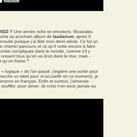
2022 ?
Une année riche en émotions. Musicales
 touche au prochain album de
laudanum
, après 5
nsuite puisque j’ai fêté mon demi-siècle. Ce fut un
e chemin parcouru et ce qu’il reste encore à faire.
nnée compliquée dans le monde, comme s’il y
 ressent tous qu’on va droit dans le mur, mais -
t qu’on freine ?
 « logique » de l’an passé, j’espère une sortie pour
herche un label pour m’accueillir en ce moment), je
sons en français. Enfin et surtout, j’aimerais
souffler, pour aimer. Je crois n’en avoir jamais eu