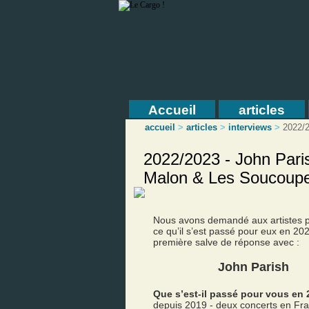
Accueil
articles
accueil
>
articles
>
interviews
>
2022/
2022/2023 - John Paris
Malon & Les Soucoupe
Nous avons demandé aux artistes p
ce qu’il s’est passé pour eux en 202
première salve de réponse avec :
John Parish
Que s’est-il passé pour vous en 
depuis 2019 - deux concerts en Fr