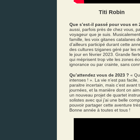
Titi Robin
Que s’est-il passé pour vous en 
aussi, parfois près de chez vous, par
voyageur que je suis. Musicalement
famille, les voix gitanes catalanes
d’ailleurs participé durant cette an
des cultures tziganes géré par les
le jour en février 2023. Grande fie
qui méprisent trop vite les zones 
ignorance ou par crainte, sans conn
Qu’attendez vous de 2023 ?
« Que
intenses ! ». La vie n’est pas facile
paraitre incertain, mais c’est avant 
journées, et la manière dont on aim
un nouveau projet de quartet instrum
solistes avec qui j’ai une belle comp
pouvoir partager cette aventure tr
Bonne année à toutes et tous !