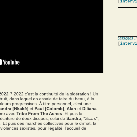
[
interv
2022/2023 -
[
interv
2022 ?
2022 c’est la continuité de la sidération ! Un
ruit, dans lequel on essaie de faire du beau, à la
leurs progressives. À titre personnel, c’est une
andra [Nkaké]
et
Paul [Colomb]
,
Alan
et
Diliana
core avec
Tribe From The Ashes
. Et puis le
 écriture de deux disques, celui de
Sandra
, "
Scars
",
". Et puis des marches collectives pour le climat, la
 violences sexistes, pour l’égalité, l’accueil de