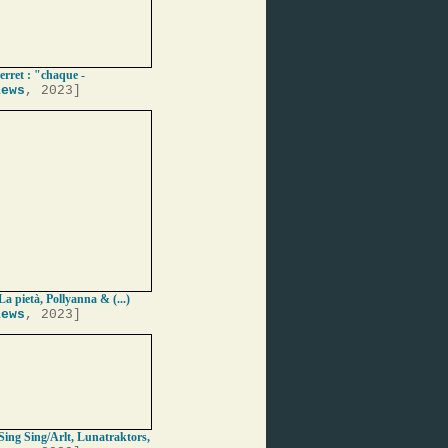
erret : "chaque -
iews
, 2023]
La pietà, Pollyanna & (...)
iews
, 2023]
Sing Sing/Arlt, Lunatraktors,