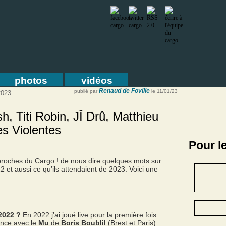
photos
vidéos
Renaud de Foville
publié par
le 11/01/23
2023
h, Titi Robin, JÎ Drû, Matthieu
s Violentes
Pour l
roches du Cargo ! de nous dire quelques mots sur
2 et aussi ce qu’ils attendaient de 2023. Voici une
2022 ?
En 2022 j’ai joué live pour la première fois
ance avec le
Mu
de
Boris Boublil
(Brest et Paris).