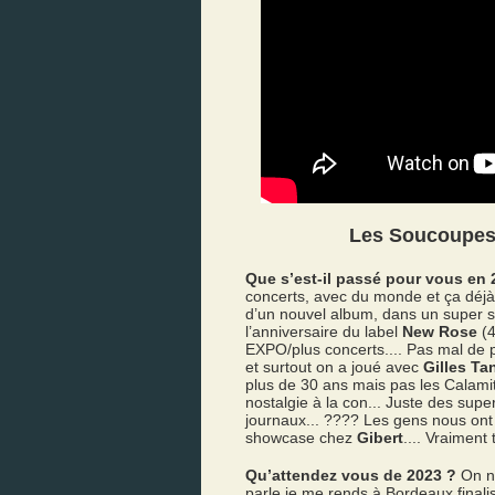
Les Soucoupes
Que s’est-il passé pour vous en 
concerts, avec du monde et ça déj
d’un nouvel album, dans un super stu
l’anniversaire du label
New Rose
(4
EXPO/plus concerts.... Pas mal de 
et surtout on a joué avec
Gilles Ta
plus de 30 ans mais pas les Calami
nostalgie à la con... Juste des sup
journaux... ???? Les gens nous ont 
showcase chez
Gibert
.... Vraiment
Qu’attendez vous de 2023 ?
On n’
parle je me rends à Bordeaux finalis