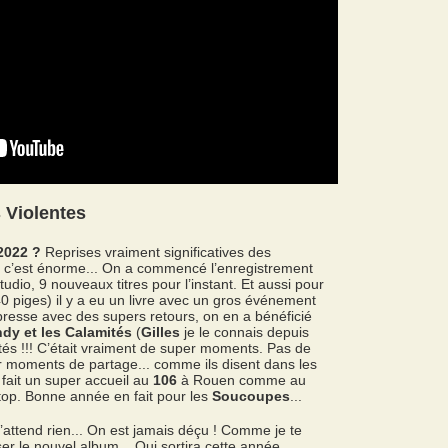
 Violentes
2022 ?
Reprises vraiment significatives des
à c’est énorme... On a commencé l’enregistrement
dio, 9 nouveaux titres pour l’instant. Et aussi pour
0 piges) il y a eu un livre avec un gros événement
presse avec des supers retours, on en a bénéficié
ndy et les Calamités
(
Gilles
je le connais depuis
tés !!! C’était vraiment de super moments. Pas de
er moments de partage... comme ils disent dans les
fait un super accueil au
106
à Rouen comme au
 top. Bonne année en fait pour les
Soucoupes
...
attend rien... On est jamais déçu ! Comme je te
er le nouvel album... Qui sortira cette année