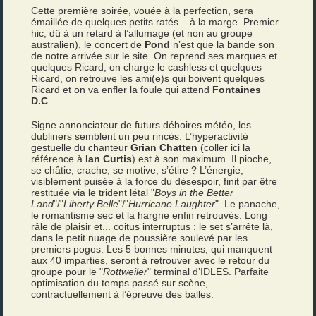
Cette première soirée, vouée à la perfection, sera
émaillée de quelques petits ratés... à la marge. Premier
hic, dû à un retard à l’allumage (et non au groupe
australien), le concert de
Pond
n’est que la bande son
de notre arrivée sur le site. On reprend ses marques et
quelques Ricard, on charge le cashless et quelques
Ricard, on retrouve les ami(e)s qui boivent quelques
Ricard et on va enfler la foule qui attend
Fontaines
D.C
..
Signe annonciateur de futurs déboires météo, les
dubliners semblent un peu rincés. L’hyperactivité
gestuelle du chanteur
Grian Chatten
(coller ici la
référence à
Ian Curtis
) est à son maximum. Il pioche,
se châtie, crache, se motive, s’étire ? L’énergie,
visiblement puisée à la force du désespoir, finit par être
restituée via le trident létal "
Boys in the Better
Land
"/"
Liberty Belle
"/"
Hurricane Laughter
". Le panache,
le romantisme sec et la hargne enfin retrouvés. Long
râle de plaisir et... coitus interruptus : le set s’arrête là,
dans le petit nuage de poussière soulevé par les
premiers pogos. Les 5 bonnes minutes, qui manquent
aux 40 imparties, seront à retrouver avec le retour du
groupe pour le "
Rottweiler
" terminal d’IDLES. Parfaite
optimisation du temps passé sur scène,
contractuellement à l’épreuve des balles.