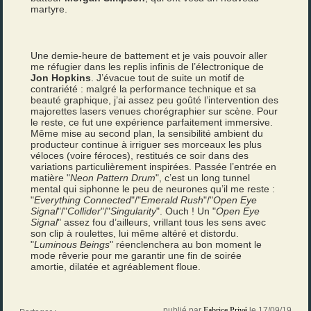
martyre.
Une demie-heure de battement et je vais pouvoir aller
me réfugier dans les replis infinis de l’électronique de
Jon Hopkins
. J’évacue tout de suite un motif de
contrariété : malgré la performance technique et sa
beauté graphique, j’ai assez peu goûté l’intervention des
majorettes lasers venues chorégraphier sur scène. Pour
le reste, ce fut une expérience parfaitement immersive.
Même mise au second plan, la sensibilité ambient du
producteur continue à irriguer ses morceaux les plus
véloces (voire féroces), restitués ce soir dans des
variations particulièrement inspirées. Passée l’entrée en
matière "
Neon Pattern Drum
", c’est un long tunnel
mental qui siphonne le peu de neurones qu’il me reste :
"
Everything Connected
"/"
Emerald Rush
"/"
Open Eye
Signal
"/"
Collider
"/"
Singularity
". Ouch ! Un "
Open Eye
Signal
" assez fou d’ailleurs, vrillant tous les sens avec
son clip à roulettes, lui même altéré et distordu.
"
Luminous Beings
" réenclenchera au bon moment le
mode rêverie pour me garantir une fin de soirée
amortie, dilatée et agréablement floue.
publié par
Fabrice Privé
le 17/09/19