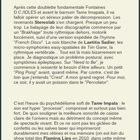
Après cette doublette fondamentale Fontaines
D.C./IDLES et avant le barnum Tame Imapala, il va
falloir opérer un sérieux palier de décompression. Les
revenants
Stereolab
s’en chargent. Presque un peu
trop. Le balayage de leur discographie commence par
un "
Brakhage
" toute rythmique dehors, motorik
forcément, suivi d’une version expédiée de l’hymne
"
French Disco
". La voix blanche de
Laetitia Sadier
, les
micro-symphonies easy-spatiales de
Tim Gane
, la
rythmique vertébrale... Tout est là mais bizarrement en
place. Je diagnostique un problème postural, avec
symptômes épileptiques. Sur "
Need to Be
", je
commence à ressentir le besoin d’être ailleurs. Un petit
"
Ping Pong
" avant, quand même. Par contre, c’est de
loin que j’entends "
Crest
". A mon grand regret. Pour moi,
ce soir, il y avait un poisson dans le "
Percolator
".
C’est l’heure du psychédélisme soft de
Tame Impala
: le
son est hyper "processé", compressé et surtout pas bien
fort. De quoi souligner la meilleure sonorité de caisse
claire de l’univers mais au détriment du concept même
de spectacle vivant. Et ce ne sont pas les giclées de
confettis ou les salves laser qui imprimeront
durablement mes rétines et ma mémoire (on est loin du
show total des
Flaming Lips
en 2010, dans cette même