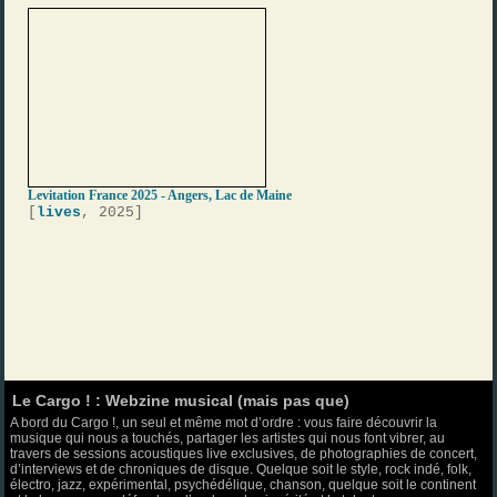
Levitation France 2025 - Angers, Lac de Maine
[
lives
, 2025]
Le Cargo ! : Webzine musical (mais pas que)
A bord du Cargo !, un seul et même mot d’ordre : vous faire découvrir la
musique qui nous a touchés, partager les artistes qui nous font vibrer, au
travers de sessions acoustiques live exclusives, de photographies de concert,
d’interviews et de chroniques de disque. Quelque soit le style, rock indé, folk,
électro, jazz, expérimental, psychédélique, chanson, quelque soit le continent