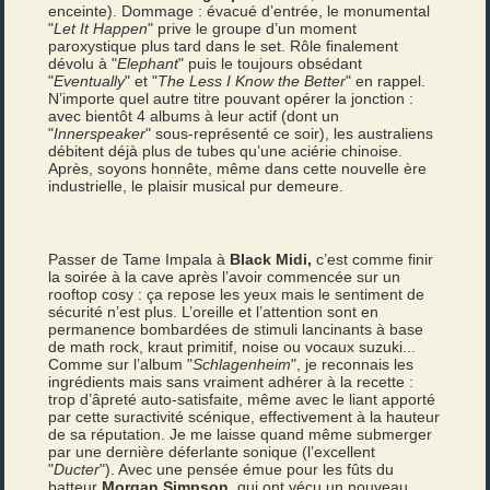
enceinte). Dommage : évacué d’entrée, le monumental
"
Let It Happen
" prive le groupe d’un moment
paroxystique plus tard dans le set. Rôle finalement
dévolu à "
Elephant
" puis le toujours obsédant
"
Eventually
" et "
The Less I Know the Better
" en rappel.
N’importe quel autre titre pouvant opérer la jonction :
avec bientôt 4 albums à leur actif (dont un
"
Innerspeaker
" sous-représenté ce soir), les australiens
débitent déjà plus de tubes qu’une aciérie chinoise.
Après, soyons honnête, même dans cette nouvelle ère
industrielle, le plaisir musical pur demeure.
Passer de Tame Impala à
Black Midi,
c’est comme finir
la soirée à la cave après l’avoir commencée sur un
rooftop cosy : ça repose les yeux mais le sentiment de
sécurité n’est plus. L’oreille et l’attention sont en
permanence bombardées de stimuli lancinants à base
de math rock, kraut primitif, noise ou vocaux suzuki...
Comme sur l’album "
Schlagenheim
", je reconnais les
ingrédients mais sans vraiment adhérer à la recette :
trop d’âpreté auto-satisfaite, même avec le liant apporté
par cette suractivité scénique, effectivement à la hauteur
de sa réputation. Je me laisse quand même submerger
par une dernière déferlante sonique (l’excellent
"
Ducter
"). Avec une pensée émue pour les fûts du
batteur
Mor­gan Simpson
, qui ont vécu un nouveau