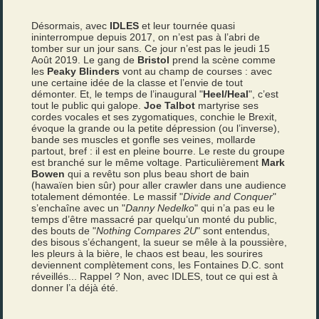
Désormais, avec
IDLES
et leur tournée quasi
ininterrompue depuis 2017, on n’est pas à l’abri de
tomber sur un jour sans. Ce jour n’est pas le jeudi 15
Août 2019. Le gang de
Bristol
prend la scène comme
les
Peaky Blinders
vont au champ de courses : avec
une certaine idée de la classe et l’envie de tout
démonter. Et, le temps de l’inaugural "
Heel/Heal
", c’est
tout le public qui galope.
Joe Talbot
martyrise ses
cordes vocales et ses zygomatiques, conchie le Brexit,
évoque la grande ou la petite dépression (ou l’inverse),
bande ses muscles et gonfle ses veines, mollarde
partout, bref : il est en pleine bourre. Le reste du groupe
est branché sur le même voltage. Particulièrement
Mark
Bowen
qui a revêtu son plus beau short de bain
(hawaïen bien sûr) pour aller crawler dans une audience
totalement démontée. Le massif "
Divide and Conquer
"
s’enchaîne avec un "
Danny Nedelko
" qui n’a pas eu le
temps d’être massacré par quelqu’un monté du public,
des bouts de "
Nothing Compares 2U
" sont entendus,
des bisous s’échangent, la sueur se mêle à la poussière,
les pleurs à la bière, le chaos est beau, les sourires
deviennent complètement cons, les Fontaines D.C. sont
réveillés... Rappel ? Non, avec IDLES, tout ce qui est à
donner l’a déjà été.