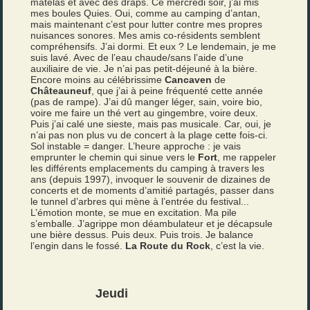
matelas et avec des draps. Ce mercredi soir, j’ai mis
mes boules Quies. Oui, comme au camping d’antan,
mais maintenant c’est pour lutter contre mes propres
nuisances sonores. Mes amis co-résidents semblent
compréhensifs. J’ai dormi. Et eux ? Le lendemain, je me
suis lavé. Avec de l’eau chaude/sans l’aide d’une
auxiliaire de vie. Je n’ai pas petit-déjeuné à la bière.
Encore moins au célébrissime
Cancaven
de
Châteauneuf
, que j’ai à peine fréquenté cette année
(pas de rampe). J’ai dû manger léger, sain, voire bio,
voire me faire un thé vert au gingembre, voire deux.
Puis j’ai calé une sieste, mais pas musicale. Car, oui, je
n’ai pas non plus vu de concert à la plage cette fois-ci.
Sol instable = danger. L’heure approche : je vais
emprunter le chemin qui sinue vers le
Fort
, me rappeler
les différents emplacements du camping à travers les
ans (depuis 1997), invoquer le souvenir de dizaines de
concerts et de moments d’amitié partagés, passer dans
le tunnel d’arbres qui mène à l’entrée du festival...
L’émotion monte, se mue en excitation. Ma pile
s’emballe. J’agrippe mon déambulateur et je décapsule
une bière dessus. Puis deux. Puis trois. Je balance
l’engin dans le fossé.
La Route du Rock
, c’est la vie.
Jeudi