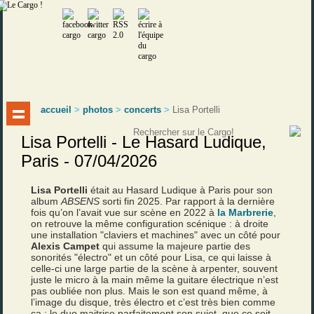
accueil
>
photos
>
concerts
>
Lisa Portelli
Lisa Portelli - Le Hasard Ludique,
Paris - 07/04/2026
Lisa Portelli
était au Hasard Ludique à Paris pour son
album
ABSENS
sorti fin 2025. Par rapport à la dernière
fois qu’on l’avait vue sur scène en 2022 à
la Marbrerie
,
on retrouve la même configuration scénique : à droite
une installation "claviers et machines" avec un côté pour
Alexis Campet
qui assume la majeure partie des
sonorités "électro" et un côté pour Lisa, ce qui laisse à
celle-ci une large partie de la scène à arpenter, souvent
juste le micro à la main même la guitare électrique n’est
pas oubliée non plus. Mais le son est quand même, à
l’image du disque, très électro et c’est très bien comme
ça : le duo maitrise parfaitement son sujet, que ce soit