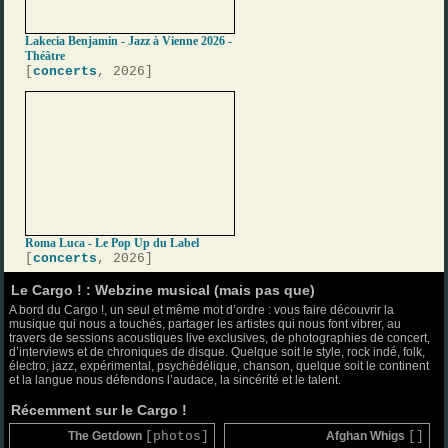
Lakecia Benjamin - Jazz à Vienne 2026 -
Théâtre
[
concerts
, 2026]
Roma Luca - Le Pop Up du Label
[
concerts
, 2026]
Le Cargo ! : Webzine musical (mais pas que)
A bord du Cargo !, un seul et même mot d’ordre : vous faire découvrir la
musique qui nous a touchés, partager les artistes qui nous font vibrer, au
travers de sessions acoustiques live exclusives, de photographies de concert,
d’interviews et de chroniques de disque. Quelque soit le style, rock indé, folk,
électro, jazz, expérimental, psychédélique, chanson, quelque soit le continent
et la langue nous défendons l’audace, la sincérité et le talent.
Récemment sur le Cargo !
The Getdown
[photos]
Afghan Whigs
[]