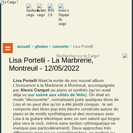
accueil
>
photos
>
concerts
>
Lisa Portelli
Lisa Portelli - La Marbrerie,
Montreuil - 12/05/2022
Lisa Portelli
fêtait la sortie de son nouvel album
L’Innocence
à la Marbrerie à Montreuil, accompagnée
par
Alexis Campet
au piano et synthés (qu’on avait
déjà vu
sur scène aux côtés de Volo
). On était en
mode "découverte", connaissant juste quelques titres de
Lisa et on peut dire qu’on a été plutôt conquis : le set
comporte des titres pop très électro construits autour du
piano et de motifs synthétiques et des morceaux avec
Lisa à la guitare électrique avec un son saturé qui lorgne
plus vers le rock, même sans section rythmique(qui ne
manque pas particulièrement). Deux approches très
différentes mais qui se complètent bien, se mettent au