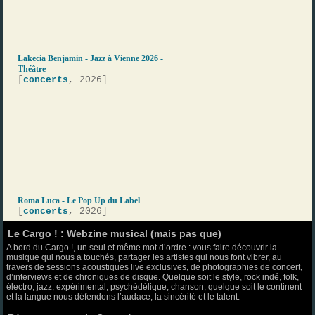
Lakecia Benjamin - Jazz à Vienne 2026 -
Théâtre
[
concerts
, 2026]
Roma Luca - Le Pop Up du Label
[
concerts
, 2026]
Le Cargo ! : Webzine musical (mais pas que)
A bord du Cargo !, un seul et même mot d’ordre : vous faire découvrir la
musique qui nous a touchés, partager les artistes qui nous font vibrer, au
travers de sessions acoustiques live exclusives, de photographies de concert,
d’interviews et de chroniques de disque. Quelque soit le style, rock indé, folk,
électro, jazz, expérimental, psychédélique, chanson, quelque soit le continent
et la langue nous défendons l’audace, la sincérité et le talent.