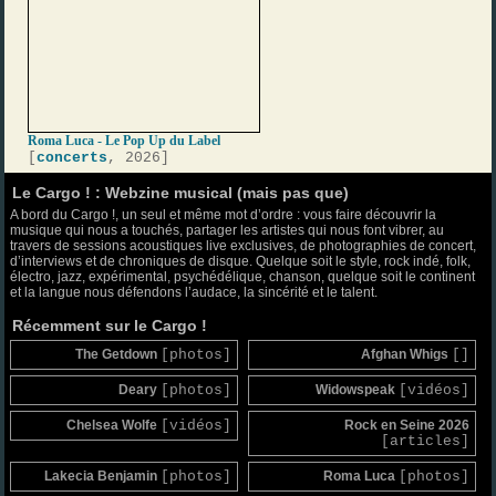
Roma Luca - Le Pop Up du Label
[
concerts
, 2026]
Le Cargo ! : Webzine musical (mais pas que)
A bord du Cargo !, un seul et même mot d’ordre : vous faire découvrir la
musique qui nous a touchés, partager les artistes qui nous font vibrer, au
travers de sessions acoustiques live exclusives, de photographies de concert,
d’interviews et de chroniques de disque. Quelque soit le style, rock indé, folk,
électro, jazz, expérimental, psychédélique, chanson, quelque soit le continent
et la langue nous défendons l’audace, la sincérité et le talent.
Récemment sur le Cargo !
The Getdown
[photos]
Afghan Whigs
[]
Deary
[photos]
Widowspeak
[vidéos]
Chelsea Wolfe
[vidéos]
Rock en Seine 2026
[articles]
Lakecia Benjamin
[photos]
Roma Luca
[photos]