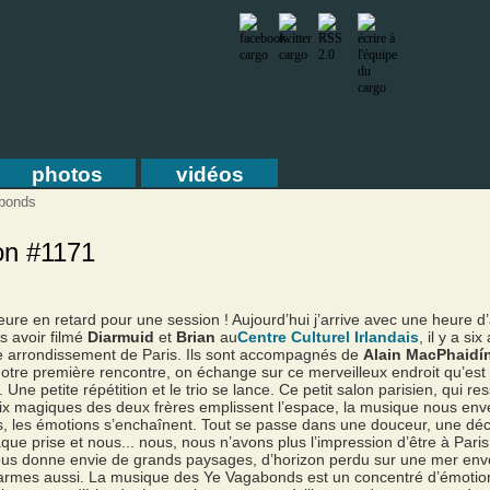
photos
vidéos
bonds
on #1171
 heure en retard pour une session ! Aujourd’hui j’arrive avec une heure
s avoir filmé
Diarmuid
et
Brian
au
Centre Culturel Irlandais
, il y a s
Xe arrondissement de Paris. Ils sont accompagnés de
Alain MacPhaidí
re première rencontre, on échange sur ce merveilleux endroit qu’est 
Une petite répétition et le trio se lance. Ce petit salon parisien, qui r
ix magiques des deux frères emplissent l’espace, la musique nous env
, les émotions s’enchaînent. Tout se passe dans une douceur, une déco
que prise et nous... nous, nous n’avons plus l’impression d’être à Paris
us donne envie de grands paysages, d’horizon perdu sur une mer env
e larmes aussi. La musique des Ye Vagabonds est un concentré d’émotio