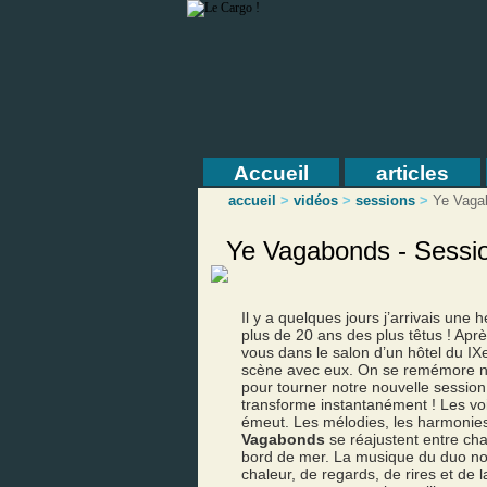
Accueil
articles
accueil
>
vidéos
>
sessions
>
Ye Vaga
Ye Vagabonds - Sessi
Il y a quelques jours j’arrivais une
plus de 20 ans des plus têtus ! Aprè
vous dans le salon d’un hôtel du I
scène avec eux. On se remémore not
pour tourner notre nouvelle session. 
transforme instantanément ! Les vo
émeut. Les mélodies, les harmonies
Vagabonds
se réajustent entre cha
bord de mer. La musique du duo no
chaleur, de regards, de rires et d