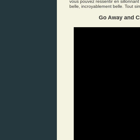
vous pouvez ressentir en sillonnant
belle, incroyablement belle. Tout s
Go Away and C