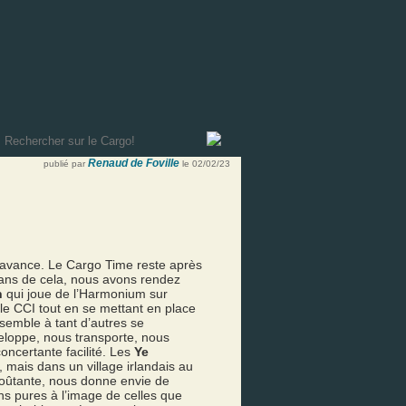
Renaud de Foville
publié par
le 02/02/23
 d’avance. Le Cargo Time reste après
ix ans de cela, nous avons rendez
n
qui joue de l’Harmonium sur
le CCI tout en se mettant en place
essemble à tant d’autres se
eloppe, nous transporte, nous
ncertante facilité. Les
Ye
, mais dans un village irlandais au
oûtante, nous donne envie de
ns pures à l’image de celles que