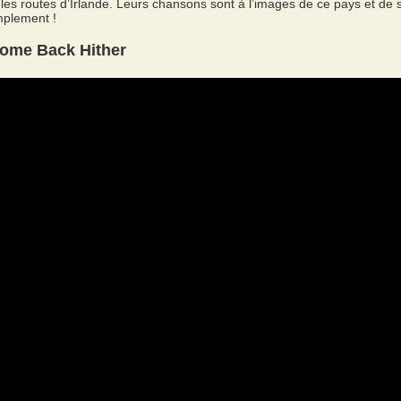
 les routes d’Irlande. Leurs chansons sont à l’images de ce pays et de 
implement !
ome Back Hither