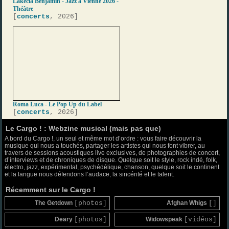
Lakecia Benjamin - Jazz à Vienne 2026 -
Théâtre
[
concerts
, 2026]
Roma Luca - Le Pop Up du Label
[
concerts
, 2026]
Le Cargo ! : Webzine musical (mais pas que)
A bord du Cargo !, un seul et même mot d’ordre : vous faire découvrir la
musique qui nous a touchés, partager les artistes qui nous font vibrer, au
travers de sessions acoustiques live exclusives, de photographies de concert,
d’interviews et de chroniques de disque. Quelque soit le style, rock indé, folk,
électro, jazz, expérimental, psychédélique, chanson, quelque soit le continent
et la langue nous défendons l’audace, la sincérité et le talent.
Récemment sur le Cargo !
The Getdown
[photos]
Afghan Whigs
[]
Deary
[photos]
Widowspeak
[vidéos]