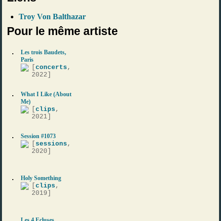
Troy Von Balthazar
Pour le même artiste
Les trois Baudets,
Paris
[
concerts
,
2022]
What I Like (About
Me)
[
clips
,
2021]
Session #1073
[
sessions
,
2020]
Holy Something
[
clips
,
2019]
Les 4 Ecluses,