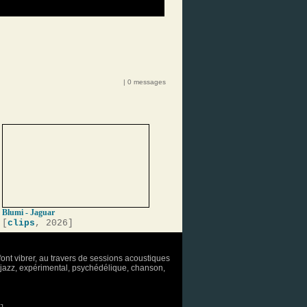
| 0 messages
Blumi - Jaguar
[
clips
, 2026]
font vibrer, au travers de sessions acoustiques
o, jazz, expérimental, psychédélique, chanson,