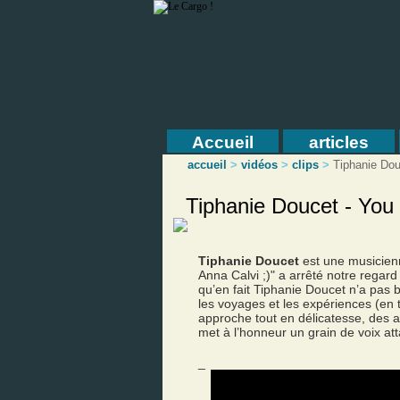
Accueil
articles
accueil
>
vidéos
>
clips
>
Tiphanie Do
Tiphanie Doucet - You 
Tiphanie Doucet
est une musicienn
Anna Calvi ;)" a arrêté notre regard 
qu’en fait Tiphanie Doucet n’a pas b
les voyages et les expériences (en 
approche tout en délicatesse, des a
met à l’honneur un grain de voix at
_