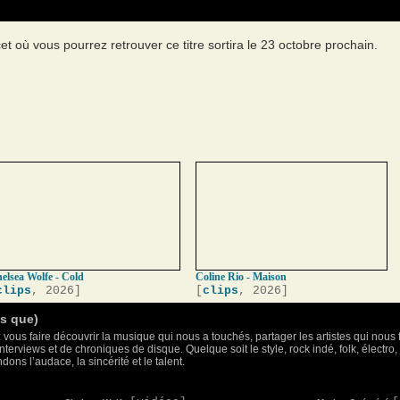
et où vous pourrez retrouver ce titre sortira le 23 octobre prochain.
elsea Wolfe - Cold
Coline Rio - Maison
clips
, 2026]
[
clips
, 2026]
as que)
 vous faire découvrir la musique qui nous a touchés, partager les artistes qui nous 
nterviews et de chroniques de disque. Quelque soit le style, rock indé, folk, électr
ons l’audace, la sincérité et le talent.