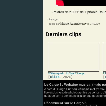
Painted Blue
, l’EP de Tiphanie Douc
Partager :
Mickaël Adamadorassy
publié par
le 07/10/20
Derniers clips
Widowspeak - If You Change
Ch
[
clips
, 2026]
[
Le Cargo ! : Webzine musical (mais p
A bord du Cargo !, un seul et même mot d’ordre :
live exclusives, de photographies de concert, d’i
quelque soit le continent et la langue nous défend
Récemment sur le Cargo !