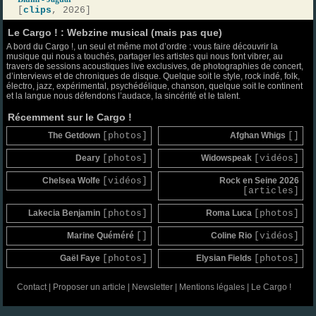
[
clips
, 2026]
Le Cargo ! : Webzine musical (mais pas que)
A bord du Cargo !, un seul et même mot d’ordre : vous faire découvrir la
musique qui nous a touchés, partager les artistes qui nous font vibrer, au
travers de sessions acoustiques live exclusives, de photographies de concert,
d’interviews et de chroniques de disque. Quelque soit le style, rock indé, folk,
électro, jazz, expérimental, psychédélique, chanson, quelque soit le continent
et la langue nous défendons l’audace, la sincérité et le talent.
Récemment sur le Cargo !
The Getdown
[photos]
Afghan Whigs
[]
Deary
[photos]
Widowspeak
[vidéos]
Chelsea Wolfe
[vidéos]
Rock en Seine 2026
[articles]
Lakecia Benjamin
[photos]
Roma Luca
[photos]
Marine Quéméré
[]
Coline Rio
[vidéos]
Gaël Faye
[photos]
Elysian Fields
[photos]
Contact
|
Proposer un article
|
Newsletter
|
Mentions légales
|
Le Cargo !