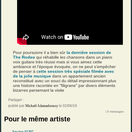
Pour poursuivre il a bien sûr
la dernière session de
The Rodeo
qui réhabille les chansons dans un piano
voix guitare très réussi mais si vous aimez cette
ambiance et l’époque évoquée, on ne peut s’empêcher
de penser à c
ette session très spéciale filmée avec
de la jolie musique
dans un appartement ancien
reconstitué avec un souci du détail impressionnant plus
une histoire racontée en "filigrane" par divers éléments
bizarres parsemant la visite
Partager :
publié par
Mickaël Adamadorassy
le 02/06/19
| 0 messages
Pour le même artiste
Session #1207