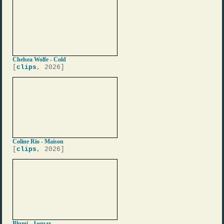
Chelsea Wolfe - Cold
[
clips
, 2026]
Coline Rio - Maison
[
clips
, 2026]
Blumi - Jaguar