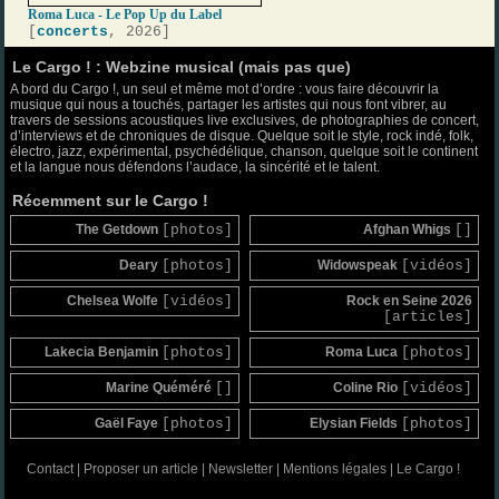
Roma Luca - Le Pop Up du Label
[
concerts
, 2026]
Le Cargo ! : Webzine musical (mais pas que)
A bord du Cargo !, un seul et même mot d’ordre : vous faire découvrir la
musique qui nous a touchés, partager les artistes qui nous font vibrer, au
travers de sessions acoustiques live exclusives, de photographies de concert,
d’interviews et de chroniques de disque. Quelque soit le style, rock indé, folk,
électro, jazz, expérimental, psychédélique, chanson, quelque soit le continent
et la langue nous défendons l’audace, la sincérité et le talent.
Récemment sur le Cargo !
The Getdown
[photos]
Afghan Whigs
[]
Deary
[photos]
Widowspeak
[vidéos]
Chelsea Wolfe
[vidéos]
Rock en Seine 2026
[articles]
Lakecia Benjamin
[photos]
Roma Luca
[photos]
Marine Quéméré
[]
Coline Rio
[vidéos]
Gaël Faye
[photos]
Elysian Fields
[photos]
Contact
|
Proposer un article
|
Newsletter
|
Mentions légales
|
Le Cargo !