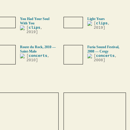
You Had Your Soul
Light Years
With You
[
clips
,
[
clips
,
2019]
2019]
Route du Rock, 2010 —
Furia Sound Festival,
Saint-Malo
2008 — Cergy
[
concerts
,
[
concerts
,
2010]
2008]