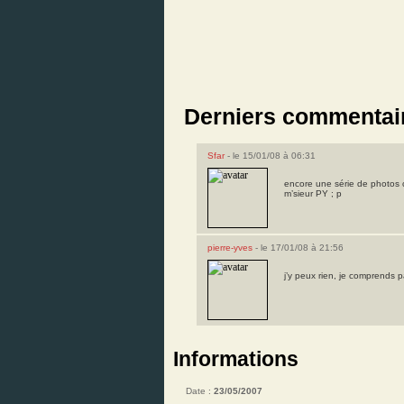
Derniers commentai
Sfar
- le 15/01/08 à 06:31
encore une série de photos 
m’sieur PY ; p
pierre-yves
- le 17/01/08 à 21:56
j’y peux rien, je comprends pa
Informations
Date :
23/05/2007