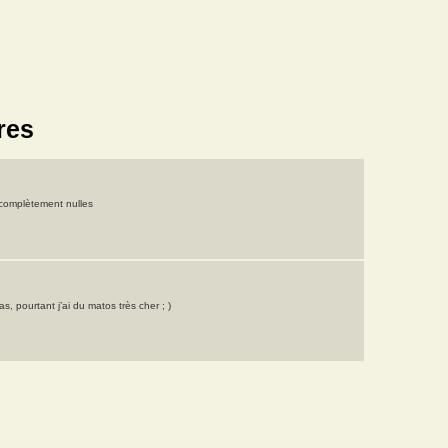
res
complètement nulles
s, pourtant j’ai du matos très cher ; )