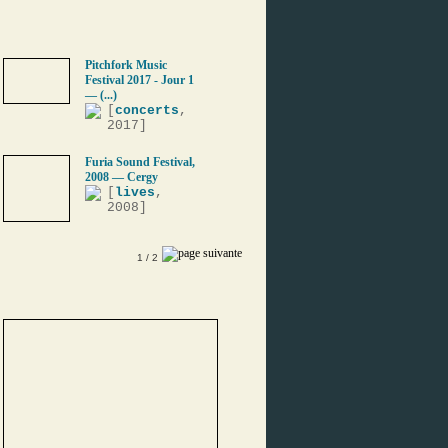
Pitchfork Music
Festival 2017 - Jour 1
— (...)
[
concerts
,
2017]
Furia Sound Festival,
2008 — Cergy
[
lives
,
2008]
1
/ 2