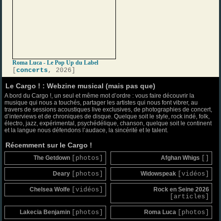
Roma Luca - Le Pop Up du Label
[
concerts
, 2026]
Le Cargo ! : Webzine musical (mais pas que)
A bord du Cargo !, un seul et même mot d’ordre : vous faire découvrir la
musique qui nous a touchés, partager les artistes qui nous font vibrer, au
travers de sessions acoustiques live exclusives, de photographies de concert,
d’interviews et de chroniques de disque. Quelque soit le style, rock indé, folk,
électro, jazz, expérimental, psychédélique, chanson, quelque soit le continent
et la langue nous défendons l’audace, la sincérité et le talent.
Récemment sur le Cargo !
The Getdown
[photos]
Afghan Whigs
[]
Deary
[photos]
Widowspeak
[vidéos]
Chelsea Wolfe
[vidéos]
Rock en Seine 2026
[articles]
Lakecia Benjamin
[photos]
Roma Luca
[photos]