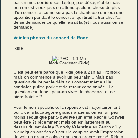
par un mec derrière son laptop, pas désagréable mais
bon on est vieux jeux on attend quelque chose de plus
d’un concert et ce ne sera pas la chanteuse qui fera une
apparition pendant le concert et qui tirait la tronche, l’air
de se demander ce qu’elle faisait là (et nous aussi on se
demande)
Voir les photos du concert de Rone
Ride
Mark Gardener (Ride)
C’est peut être parce que Ride joue à 21h au Pitchfork
mais on commence à avoir un peu faim... Mais pas
question de louper le début du concert même si le
sandwich pulled pork est de retour cette année ! La
question est donc : peut-on vivre de shoegaze et de
bière fraîche ?
Pour le non-spécialiste, la réponse est majoritairement
oui... dans la catégorie grands anciens, on est un peu
moins séduit que par
Slowdive
(un effet Rachel Goswell
peut être ?) récemment mais on est largement au
dessus du set de
My Bloody Valentine
au Zénith d’il y
a quelques années où pour le coup on avait l’impression
de voir un groupe coincé dans son propre passé. Ride a