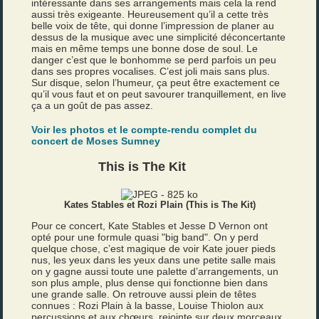
intéressante dans ses arrangements mais cela la rend
aussi très exigeante. Heureusement qu’il a cette très
belle voix de tête, qui donne l’impression de planer au
dessus de la musique avec une simplicité déconcertante
mais en même temps une bonne dose de soul. Le
danger c’est que le bonhomme se perd parfois un peu
dans ses propres vocalises. C’est joli mais sans plus.
Sur disque, selon l’humeur, ça peut être exactement ce
qu’il vous faut et on peut savourer tranquillement, en live
ça a un goût de pas assez.
Voir les photos et le compte-rendu complet du
concert de Moses Sumney
This is The Kit
Kates Stables et Rozi Plain (This is The Kit)
Pour ce concert, Kate Stables et Jesse D Vernon ont
opté pour une formule quasi "big band". On y perd
quelque chose, c’est magique de voir Kate jouer pieds
nus, les yeux dans les yeux dans une petite salle mais
on y gagne aussi toute une palette d’arrangements, un
son plus ample, plus dense qui fonctionne bien dans
une grande salle. On retrouve aussi plein de têtes
connues : Rozi Plain à la basse, Louise Thiolon aux
percussions et aux chœurs, rejointe sur deux morceaux