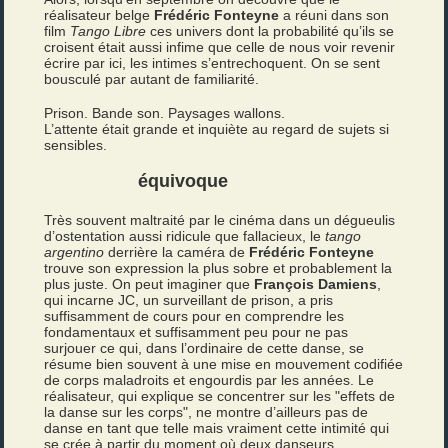
réalisateur belge
Frédéric Fonteyne
a réuni dans son
film
Tango Libre
ces univers dont la probabilité qu’ils se
croisent était aussi infime que celle de nous voir revenir
écrire par ici, les intimes s’entrechoquent. On se sent
bousculé par autant de familiarité.
Prison. Bande son. Paysages wallons.
L’attente était grande et inquiète au regard de sujets si
sensibles.
équivoque
Très souvent maltraité par le cinéma dans un dégueulis
d’ostentation aussi ridicule que fallacieux, le
tango
argentino
derrière la caméra de
Frédéric Fonteyne
trouve son expression la plus sobre et probablement la
plus juste. On peut imaginer que
François Damiens
,
qui incarne JC, un surveillant de prison, a pris
suffisamment de cours pour en comprendre les
fondamentaux et suffisamment peu pour ne pas
surjouer ce qui, dans l’ordinaire de cette danse, se
résume bien souvent à une mise en mouvement codifiée
de corps maladroits et engourdis par les années. Le
réalisateur, qui explique se concentrer sur les "effets de
la danse sur les corps", ne montre d’ailleurs pas de
danse en tant que telle mais vraiment cette intimité qui
se crée à partir du moment où deux danseurs