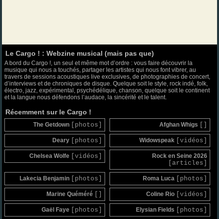
Le Cargo ! : Webzine musical (mais pas que)
A bord du Cargo !, un seul et même mot d’ordre : vous faire découvrir la
musique qui nous a touchés, partager les artistes qui nous font vibrer, au
travers de sessions acoustiques live exclusives, de photographies de concert,
d’interviews et de chroniques de disque. Quelque soit le style, rock indé, folk,
électro, jazz, expérimental, psychédélique, chanson, quelque soit le continent
et la langue nous défendons l’audace, la sincérité et le talent.
Récemment sur le Cargo !
The Getdown
[photos]
Afghan Whigs
[]
Deary
[photos]
Widowspeak
[vidéos]
Chelsea Wolfe
[vidéos]
Rock en Seine 2026
[articles]
Lakecia Benjamin
[photos]
Roma Luca
[photos]
Marine Quéméré
[]
Coline Rio
[vidéos]
Gaël Faye
[photos]
Elysian Fields
[photos]