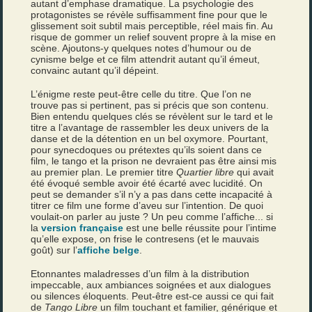
autant d’emphase dramatique. La psychologie des
protagonistes se révèle suffisamment fine pour que le
glissement soit subtil mais perceptible, réel mais fin. Au
risque de gommer un relief souvent propre à la mise en
scène. Ajoutons-y quelques notes d’humour ou de
cynisme belge et ce film attendrit autant qu’il émeut,
convainc autant qu’il dépeint.
L’énigme reste peut-être celle du titre. Que l’on ne
trouve pas si pertinent, pas si précis que son contenu.
Bien entendu quelques clés se révèlent sur le tard et le
titre a l’avantage de rassembler les deux univers de la
danse et de la détention en un bel oxymore. Pourtant,
pour synecdoques ou prétextes qu’ils soient dans ce
film, le tango et la prison ne devraient pas être ainsi mis
au premier plan. Le premier titre
Quartier libre
qui avait
été évoqué semble avoir été écarté avec lucidité. On
peut se demander s’il n’y a pas dans cette incapacité à
titrer ce film une forme d’aveu sur l’intention. De quoi
voulait-on parler au juste ? Un peu comme l’affiche... si
la
version française
est une belle réussite pour l’intime
qu’elle expose, on frise le contresens (et le mauvais
goût) sur l’
affiche belge
.
Etonnantes maladresses d’un film à la distribution
impeccable, aux ambiances soignées et aux dialogues
ou silences éloquents. Peut-être est-ce aussi ce qui fait
de
Tango Libre
un film touchant et familier, générique et