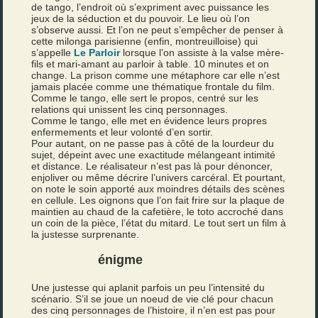
de tango, l’endroit où s’expriment avec puissance les
jeux de la séduction et du pouvoir. Le lieu où l’on
s’observe aussi. Et l’on ne peut s’empêcher de penser à
cette milonga parisienne (enfin, montreuilloise) qui
s’appelle
Le Parloir
lorsque l’on assiste à la valse mère-
fils et mari-amant au parloir à table. 10 minutes et on
change. La prison comme une métaphore car elle n’est
jamais placée comme une thématique frontale du film.
Comme le tango, elle sert le propos, centré sur les
relations qui unissent les cinq personnages.
Comme le tango, elle met en évidence leurs propres
enfermements et leur volonté d’en sortir.
Pour autant, on ne passe pas à côté de la lourdeur du
sujet, dépeint avec une exactitude mélangeant intimité
et distance. Le réalisateur n’est pas là pour dénoncer,
enjoliver ou même décrire l’univers carcéral. Et pourtant,
on note le soin apporté aux moindres détails des scènes
en cellule. Les oignons que l’on fait frire sur la plaque de
maintien au chaud de la cafetière, le toto accroché dans
un coin de la pièce, l’état du mitard. Le tout sert un film à
la justesse surprenante.
énigme
Une justesse qui aplanit parfois un peu l’intensité du
scénario. S’il se joue un noeud de vie clé pour chacun
des cinq personnages de l’histoire, il n’en est pas pour