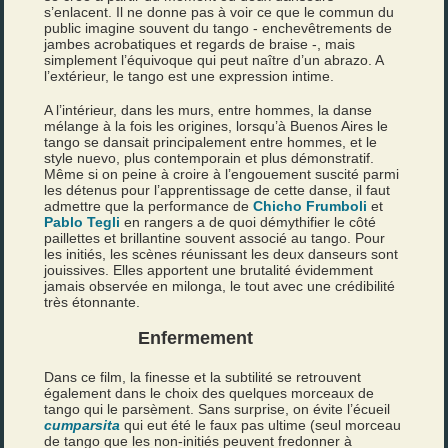
s’enlacent. Il ne donne pas à voir ce que le commun du
public imagine souvent du tango - enchevêtrements de
jambes acrobatiques et regards de braise -, mais
simplement l’équivoque qui peut naître d’un abrazo. A
l’extérieur, le tango est une expression intime.
A l’intérieur, dans les murs, entre hommes, la danse
mélange à la fois les origines, lorsqu’à Buenos Aires le
tango se dansait principalement entre hommes, et le
style nuevo, plus contemporain et plus démonstratif.
Même si on peine à croire à l’engouement suscité parmi
les détenus pour l’apprentissage de cette danse, il faut
admettre que la performance de
Chicho Frumboli
et
Pablo Tegli
en rangers a de quoi démythifier le côté
paillettes et brillantine souvent associé au tango. Pour
les initiés, les scènes réunissant les deux danseurs sont
jouissives. Elles apportent une brutalité évidemment
jamais observée en milonga, le tout avec une crédibilité
très étonnante.
Enfermement
Dans ce film, la finesse et la subtilité se retrouvent
également dans le choix des quelques morceaux de
tango qui le parsèment. Sans surprise, on évite l’écueil
cumparsita
qui eut été le faux pas ultime (seul morceau
de tango que les non-initiés peuvent fredonner à