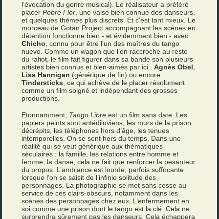
l’évocation du genre musical). Le réalisateur a préféré
placer
Pobre Flor
, une valse bien connue des danseurs,
et quelques thèmes plus discrets. Et c’est tant mieux. Le
morceau de Gotan Project accompagnant les scènes en
détention fonctionne bien - et évidemment bien - avec
Chicho
, connu pour être l’un des maîtres du tango
nuevo. Comme un wagon que l’on raccroche au reste
du rafiot, le film fait figurer dans sa bande son plusieurs
artistes bien connus et bien-aimés par ici :
Agnès Obel
,
Lisa Hannigan
(générique de fin) ou encore
Tindersticks
, ce qui achève de le placer résolument
comme un film soigné et indépendant des grosses
productions.
Etonnamment,
Tango Libre
est un film sans date. Les
papiers peints sont antédiluviens, les murs de la prison
décrépits, les téléphones hors d’âge, les tenues
intemporelles. On se sent hors du temps. Dans une
réalité qui se veut générique aux thématiques
séculaires : la famille, les relations entre homme et
femme, la danse, cela ne fait que renforcer la pesanteur
du propos. L’ambiance est lourde, parfois suffocante
lorsque l’on se saisit de l’infinie solitude des
personnages. La photographie se met sans cesse au
service de ces clairs-obscurs, notamment dans les
scènes des personnages chez eux. L’enfermement en
soi comme une prison dont le tango est la clé. Cela ne
surprendra sûrement pas les danseurs. Cela échappera