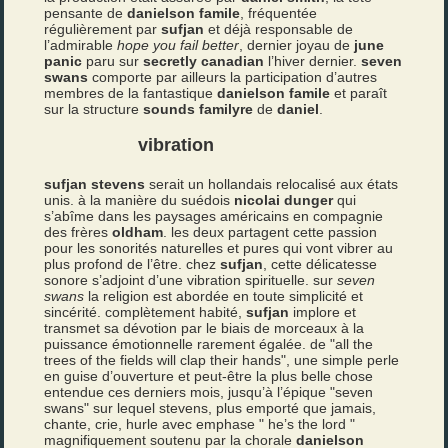
pensante de
danielson famile
, fréquentée
régulièrement par
sufjan
et déjà responsable de
l’admirable
hope you fail better
, dernier joyau de
june
panic
paru sur
secretly canadian
l’hiver dernier.
seven
swans
comporte par ailleurs la participation d’autres
membres de la fantastique
danielson famile
et paraît
sur la structure
sounds familyre
de
daniel
.
vibration
sufjan stevens
serait un hollandais relocalisé aux états
unis. à la manière du suédois
nicolai dunger
qui
s’abîme dans les paysages américains en compagnie
des frères
oldham
. les deux partagent cette passion
pour les sonorités naturelles et pures qui vont vibrer au
plus profond de l’être. chez
sufjan
, cette délicatesse
sonore s’adjoint d’une vibration spirituelle. sur
seven
swans
la religion est abordée en toute simplicité et
sincérité. complètement habité,
sufjan
implore et
transmet sa dévotion par le biais de morceaux à la
puissance émotionnelle rarement égalée. de "all the
trees of the fields will clap their hands", une simple perle
en guise d’ouverture et peut-être la plus belle chose
entendue ces derniers mois, jusqu’à l’épique "seven
swans" sur lequel stevens, plus emporté que jamais,
chante, crie, hurle avec emphase " he’s the lord "
magnifiquement soutenu par la chorale
danielson