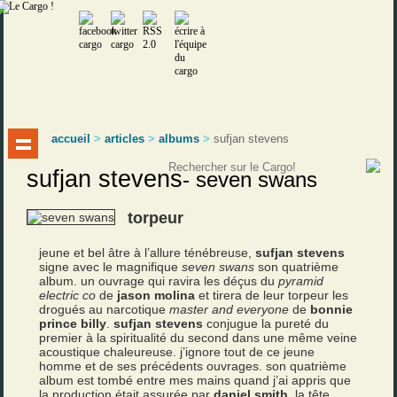
accueil
>
articles
>
albums
>
sufjan stevens
sufjan stevens
-
seven swans
torpeur
jeune et bel âtre à l’allure ténébreuse,
sufjan stevens
signe avec le magnifique
seven swans
son quatrième
album. un ouvrage qui ravira les déçus du
pyramid
electric co
de
jason molina
et tirera de leur torpeur les
drogués au narcotique
master and everyone
de
bonnie
prince billy
.
sufjan stevens
conjugue la pureté du
premier à la spiritualité du second dans une même veine
acoustique chaleureuse. j’ignore tout de ce jeune
homme et de ses précédents ouvrages. son quatrième
album est tombé entre mes mains quand j’ai appris que
la production était assurée par
daniel smith
, la tête