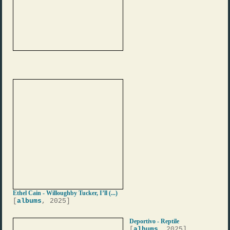
Ethel Cain - Willoughby Tucker, I’ll (...)
[
albums
, 2025]
Deportivo - Reptile
[
albums
, 2025]