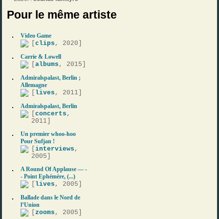
Pour le même artiste
Video Game
[
clips
, 2020]
Carrie & Lowell
[
albums
, 2015]
Admiralspalast, Berlin ;
Allemagne
[
lives
, 2011]
Admiralspalast, Berlin
[
concerts
,
2011]
Un premier whoo-hoo
Pour Sufjan !
[
interviews
,
2005]
A Round Of Applause — -
- Point Ephémère, (...)
[
lives
, 2005]
Ballade dans le Nord de
l’Union
[
zooms
, 2005]