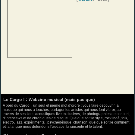
Le Cargo ! : Webzine musical (mais pas que)
A bord du Cargo !, un seul et même mot d’ordre : vous faire découvrir la
musique qui nous a touchés, partager les artistes qui nous font vibrer, au
travers de sessions acoustiques live exclusives, de photographies de concert,
d’interviews et de chroniques de disque. Quelque soit le style, rock indé, folk,
électro, jazz, expérimental, psychédélique, chanson, quelque soit le continent
et la langue nous défendons l’audace, la sincérité et le talent.