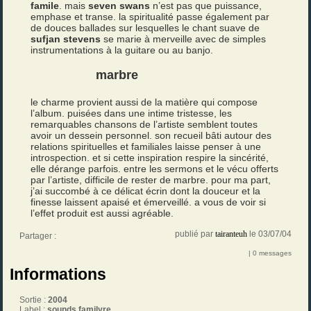
famile
. mais
seven swans
n’est pas que puissance,
emphase et transe. la spiritualité passe également par
de douces ballades sur lesquelles le chant suave de
sufjan stevens
se marie à merveille avec de simples
instrumentations à la guitare ou au banjo.
marbre
le charme provient aussi de la matière qui compose
l’album. puisées dans une intime tristesse, les
remarquables chansons de l’artiste semblent toutes
avoir un dessein personnel. son recueil bâti autour des
relations spirituelles et familiales laisse penser à une
introspection. et si cette inspiration respire la sincérité,
elle dérange parfois. entre les sermons et le vécu offerts
par l’artiste, difficile de rester de marbre. pour ma part,
j’ai succombé à ce délicat écrin dont la douceur et la
finesse laissent apaisé et émerveillé. a vous de voir si
l’effet produit est aussi agréable.
publié par
tairanteuh
le 03/07/04
Partager :
| 0 messages
Informations
Sortie :
2004
Label :
sounds familyre