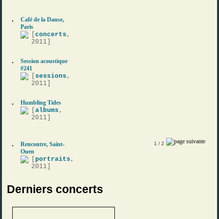
Café de la Danse,
Paris
[
concerts
,
2011]
Session acoustique
#241
[
sessions
,
2011]
Humbling Tides
[
albums
,
2011]
Rencontre, Saint-
1
/ 2
Ouen
[
portraits
,
2011]
Derniers concerts