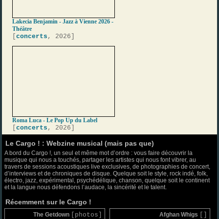
Lakecia Benjamin - Jazz à Vienne 2026 -
Théâtre
[
concerts
, 2026]
Roma Luca - Le Pop Up du Label
[
concerts
, 2026]
Le Cargo ! : Webzine musical (mais pas que)
A bord du Cargo !, un seul et même mot d’ordre : vous faire découvrir la
musique qui nous a touchés, partager les artistes qui nous font vibrer, au
travers de sessions acoustiques live exclusives, de photographies de concert,
d’interviews et de chroniques de disque. Quelque soit le style, rock indé, folk,
électro, jazz, expérimental, psychédélique, chanson, quelque soit le continent
et la langue nous défendons l’audace, la sincérité et le talent.
Récemment sur le Cargo !
The Getdown
[photos]
Afghan Whigs
[]