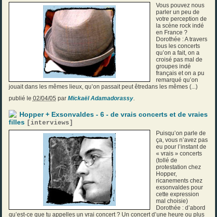
Vous pouvez nous
parler un peu de
votre perception de
la scène rock indé
en France ?
Dorothée : A travers
tous les concerts
qu’on a fait, on a
croisé pas mal de
groupes indé
français et on a pu
remarqué qu’on
jouait dans les mêmes lieux, qu’on passait peut êtredans les mêmes (...)
publié le
02/04/05
par
Mickaël Adamadorassy
.
Hopper + Exsonvaldes - 6 - de vrais concerts et de vraies
filles
[
interviews
]
Puisqu’on parle de
ça, vous n’avez pas
eu pour l’instant de
« vrais » concerts
(tollé de
protestation chez
Hopper,
ricanements chez
exsonvaldes pour
cette expression
mal choisie)
Dorothée : d’abord
qu’est-ce que tu appelles un vrai concert ? Un concert d’une heure ou plus