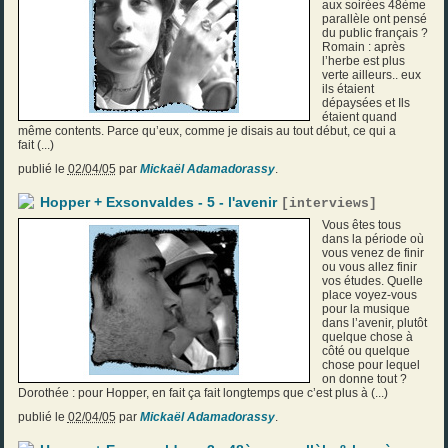
aux soirées 48ème
parallèle ont pensé
du public français ?
Romain : après
l’herbe est plus
verte ailleurs.. eux
ils étaient
dépaysées et Ils
étaient quand
même contents. Parce qu’eux, comme je disais au tout début, ce qui a
fait (...)
publié le
02/04/05
par
Mickaël Adamadorassy
.
Hopper + Exsonvaldes - 5 - l'avenir
[
interviews
]
Vous êtes tous
dans la période où
vous venez de finir
ou vous allez finir
vos études. Quelle
place voyez-vous
pour la musique
dans l’avenir, plutôt
quelque chose à
côté ou quelque
chose pour lequel
on donne tout ?
Dorothée : pour Hopper, en fait ça fait longtemps que c’est plus à (...)
publié le
02/04/05
par
Mickaël Adamadorassy
.