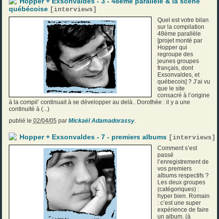
Hopper + Exsonvaldes - 3 - 48ème parallèle & la scène
québécoise
[
interviews
]
Quel est votre bilan
sur la compilation
48ème parallèle
[projet monté par
Hopper qui
regroupe des
jeunes groupes
français, dont
Exsonvaldes, et
québecois] ? J’ai vu
que le site
consacré à l’origine
à la compil’ continuait à se développer au delà.. Dorothée : il y a une
continuité à (...)
publié le
02/04/05
par
Mickaël Adamadorassy
.
Hopper + Exsonvaldes - 7 - premiers albums
[
interviews
]
Comment s’est
passé
l’enregistrement de
vos premiers
albums respectifs ?
Les deux groupes
(catégoriques) :
hyper bien. Romain
: c’est une super
expérience de faire
un album. (à