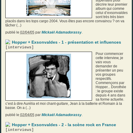
superlatifs pour
décrire leur premier
album qui comme
celui d’exsonvaldes
sont très très bien
placés dans les tops cargo 2004. Vous êtes pas encore convaincu ? on va
tâcher (...)
publié le
02/04/05
par
Mickaël Adamadorassy
.
Hopper + Exsonvaldes - 1 - présentation et influences
[
interviews
]
Pour commencer
cette interview, je
vais vous
demander de
présenter un peu
vos groupes
respectifs.
Commençons par
Hopper... Dorothée
: le groupe existe
depuis 4 ans dans
sa forme actuelle.
c’est à dire Aurélia et moi chant-guitare, Jean à la batterie et Romain à la
basse. On a (...)
publié le
02/04/05
par
Mickaël Adamadorassy
.
Hopper + Exsonvaldes - 2 - la scène rock en France
[
interviews
]