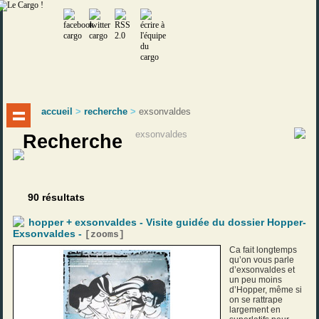
accueil
>
recherche
>
exsonvaldes
Recherche
90 résultats
hopper + exsonvaldes - Visite guidée du dossier Hopper-
Exsonvaldes -
[
zooms
]
Ca fait longtemps
qu’on vous parle
d’exsonvaldes et
un peu moins
d’Hopper, même si
on se rattrape
largement en