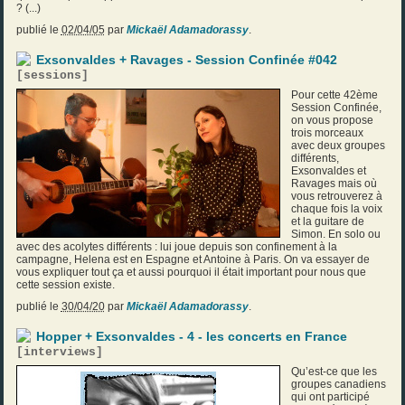
? (...)
publié le
02/04/05
par
Mickaël Adamadorassy
.
Exsonvaldes + Ravages - Session Confinée #042
[
sessions
]
Pour cette 42ème
Session Confinée,
on vous propose
trois morceaux
avec deux groupes
différents,
Exsonvaldes et
Ravages mais où
vous retrouverez à
chaque fois la voix
et la guitare de
Simon. En solo ou
avec des acolytes différents : lui joue depuis son confinement à la
campagne, Helena est en Espagne et Antoine à Paris. On va essayer de
vous expliquer tout ça et aussi pourquoi il était important pour nous que
cette session existe.
publié le
30/04/20
par
Mickaël Adamadorassy
.
Hopper + Exsonvaldes - 4 - les concerts en France
[
interviews
]
Qu’est-ce que les
groupes canadiens
qui ont participé