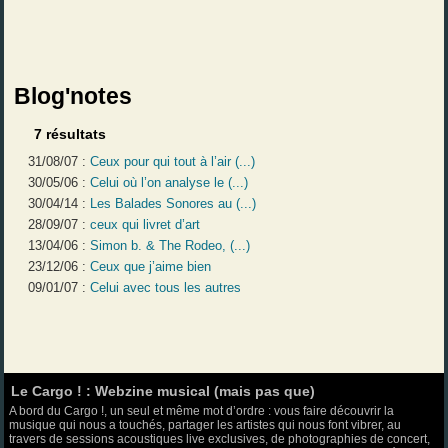
Blog'notes
7 résultats
31/08/07 :
Ceux pour qui tout à l’air (...)
30/05/06 :
Celui où l’on analyse le (...)
30/04/14 :
Les Balades Sonores au (...)
28/09/07 :
ceux qui livret d’art
13/04/06 :
Simon b. & The Rodeo, (...)
23/12/06 :
Ceux que j’aime bien
09/01/07 :
Celui avec tous les autres
Le Cargo ! : Webzine musical (mais pas que)
A bord du Cargo !, un seul et même mot d’ordre : vous faire découvrir la
musique qui nous a touchés, partager les artistes qui nous font vibrer, au
travers de sessions acoustiques live exclusives, de photographies de concert,