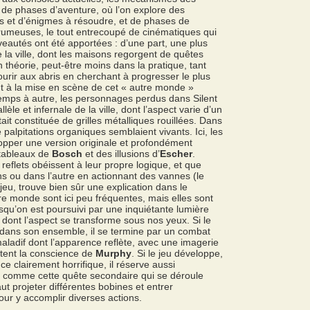
 de phases d’aventure, où l’on explore des
es et d’énigmes à résoudre, et de phases de
umeuses, le tout entrecoupé de cinématiques qui
veautés ont été apportées : d’une part, une plus
e la ville, dont les maisons regorgent de quêtes
 théorie, peut-être moins dans la pratique, tant
urir aux abris en cherchant à progresser le plus
ent à la mise en scène de cet « autre monde »
emps à autre, les personnages perdus dans Silent
èle et infernale de la ville, dont l’aspect varie d’un
tait constituée de grilles métalliques rouillées. Dans
 palpitations organiques semblaient vivants. Ici, les
pper une version originale et profondément
 tableaux de
Bosch
et des illusions d’
Escher
.
eflets obéissent à leur propre logique, et que
s ou dans l’autre en actionnant des vannes (le
jeu, trouve bien sûr une explication dans le
tre monde sont ici peu fréquentes, mais elles sont
squ’on est poursuivi par une inquiétante lumière
 dont l’aspect se transforme sous nos yeux. Si le
 dans son ensemble, il se termine par un combat
aladif dont l’apparence reflète, avec une imagerie
tent la conscience de
Murphy
. Si le jeu développe,
 clairement horrifique, il réserve aussi
 comme cette quête secondaire qui se déroule
ut projeter différentes bobines et entrer
 pour y accomplir diverses actions.