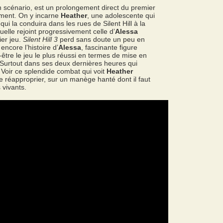
n scénario, est un prolongement direct du premier
ment. On y incarne
Heather
, une adolescente qui
i la conduira dans les rues de Silent Hill à la
uelle rejoint progressivement celle d’
Alessa
er jeu.
Silent Hill 3
perd sans doute un peu en
ncore l’histoire d’
Alessa
, fascinante figure
t-être le jeu le plus réussi en termes de mise en
. Surtout dans ses deux dernières heures qui
 Voir ce splendide combat qui voit
Heather
 se réapproprier, sur un manège hanté dont il faut
 vivants.