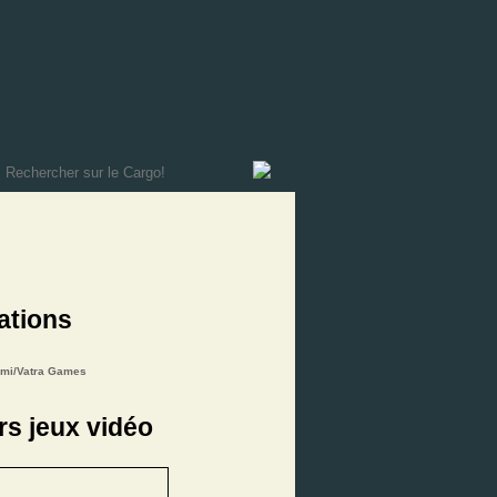
ations
mi/Vatra Games
rs jeux vidéo