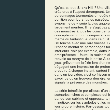
Qu’est-ce que
Silent Hill
? Une vill
créatures à l’aspect dérangeant. U
personnages tourmentés en quête d
punition pour leurs fautes passées.
synonyme de « série la plus angoissa
largement méritée. Il ne s’agit pas 
des monstres à tous les coins de rue
concepteurs ont tout compris aux mé
même du fantastique, dans ce qu’il
Hill
touche avec une rare finesse. Le
l’espace mental de personnages tor
intérieurs. Voir par exemple, dans l
omniprésente – fauteuils roulants 
renvoie au martyre de la petite
Ales
jeux, grièvement brûlée lors d’un ri
dégagent une impression de profond
produire à chaque instant, surtout 
dans un jeu vidéo, c’est ce frisson
savoir ce qu’on trouvera derrière, e
signale la présence des monstres.
La série bénéficie par ailleurs d’un 
scénarios riches et complexes qui f
bande-son sublime et oppressante s
minutieux sur les symboles et les mo
leur propre histoire. Par-dessus tout