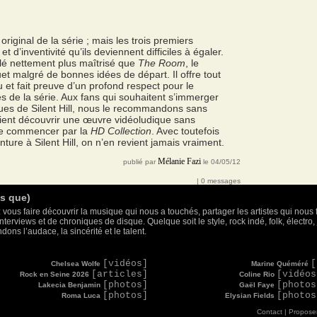
original de la série ; mais les trois premiers
et d’inventivité qu’ils deviennent difficiles à égaler.
lé nettement plus maîtrisé que
The Room
, le
uet malgré de bonnes idées de départ. Il offre tout
u et fait preuve d’un profond respect pour le
ites de la série. Aux fans qui souhaitent s’immerger
ues de Silent Hill, nous le recommandons sans
aient découvrir une œuvre vidéoludique sans
 de commencer par la
HD Collection
. Avec toutefois
ture à Silent Hill, on n’en revient jamais vraiment.
Mélanie Fazi
publié par
le 04/05/12
| 0 messages
as que)
 vous faire découvrir la musique qui nous a touchés, partager les artistes qui nous 
nterviews et de chroniques de disque. Quelque soit le style, rock indé, folk, électr
ons l’audace, la sincérité et le talent.
[vidéos]
[
Chelsea Wolfe
Marine Quéméré
[articles]
[vidéos
Rock en Seine 2026
Coline Rio
[photos]
[photos
Lakecia Benjamin
Gaël Faye
[photos]
[photos
Roma Luca
Elysian Fields
Contact
|
Proposer