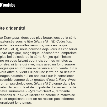
e d’identité
isé
Downpour
, deux des plus beaux jeux de la série
asterisée sous le titre
Silent Hill : HD Collection
.
ester ces nouvelles versions, mais en ce qui
t Hill 2
et
3
), nous pouvons déjà vous les conseiller
uvre atypique, magnifique, désespérée, empreinte
plus bel épisode de la série. Un jeu qui n’hésite
ture en vous faisant courir dix bonnes minutes au
onstre, ni âme qui vive, mais avec un fond sonore
anges qui en font une expérience éprouvante. On y
veuf attiré à Silent Hill par une lettre de sa défunte
onnages paumés qui en ont lourd sur la conscience,
essemble comme deux gouttes d’eau à
Mary
. Avec
n roman psychologique,
Silent Hill 2
plonge dans les
ter de remords et de culpabilité. Le jeu est hanté
onstre surnommé «
Pyramid Head
», terrifiante
créations d’un
Clive Barker
et incarne la mauvaise
re et angoissant dont on ne ressort pas indemne,
oursuivent longtemps.