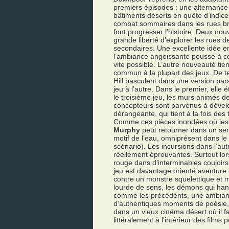
premiers épisodes : une alternance
bâtiments déserts en quête d’indic
combat sommaires dans les rues br
font progresser l’histoire. Deux nou
grande liberté d’explorer les rues d
secondaires. Une excellente idée en
l’ambiance angoissante pousse à co
vite possible. L’autre nouveauté ti
commun à la plupart des jeux. De t
Hill basculent dans une version parall
jeu à l’autre. Dans le premier, elle é
le troisième jeu, les murs animés de
concepteurs sont parvenus à dévelo
dérangeante, qui tient à la fois des
Comme ces pièces inondées où les r
Murphy
peut retourner dans un sen
motif de l’eau, omniprésent dans le 
scénario). Les incursions dans l’au
réellement éprouvantes. Surtout lor
rouge dans d’interminables couloirs
jeu est davantage orienté aventure
contre un monstre squelettique et m
lourde de sens, les démons qui han
comme les précédents, une ambiance
d’authentiques moments de poésie,
dans un vieux cinéma désert où il fa
littéralement à l’intérieur des films