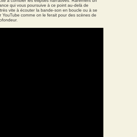
acité à combler les ellipses narratives. Rarement un
nce qui vous poursuive à ce point au-delà de
 très vite à écouter la bande-son en boucle ou à se
ur YouTube comme on le ferait pour des scènes de
rofondeur.