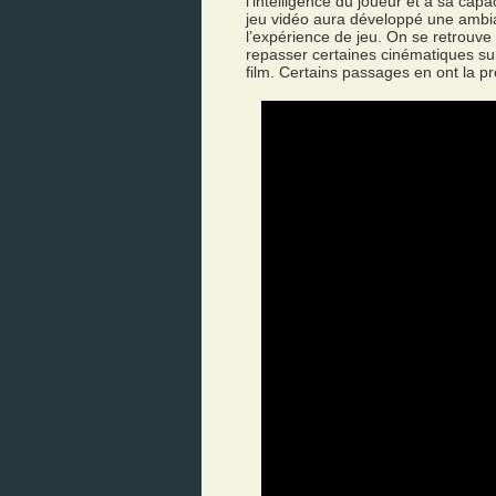
l’intelligence du joueur et à sa cap
jeu vidéo aura développé une ambia
l’expérience de jeu. On se retrouve
repasser certaines cinématiques s
film. Certains passages en ont la p