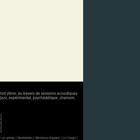
font vibrer, au travers de sessions acoustiques
o, jazz, expérimental, psychédélique, chanson,
]
]
]
]
 un article
|
Newsletter
|
Mentions légales
|
Le Cargo !