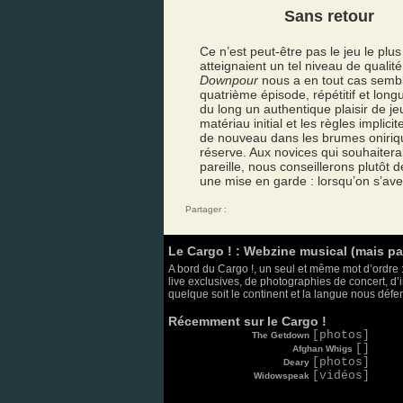
Sans retour
Ce n’est peut-être pas le jeu le plus 
atteignaient un tel niveau de qualité 
Downpour
nous a en tout cas semb
quatrième épisode, répétitif et long
du long un authentique plaisir de je
matériau initial et les règles implic
de nouveau dans les brumes oniriq
réserve. Aux novices qui souhaiter
pareille, nous conseillerons plutôt
une mise en garde : lorsqu’on s’aven
Partager :
Le Cargo ! : Webzine musical (mais p
A bord du Cargo !, un seul et même mot d’ordre :
live exclusives, de photographies de concert, d’i
quelque soit le continent et la langue nous défend
Récemment sur le Cargo !
[photos]
The Getdown
[]
Afghan Whigs
[photos]
Deary
[vidéos]
Widowspeak