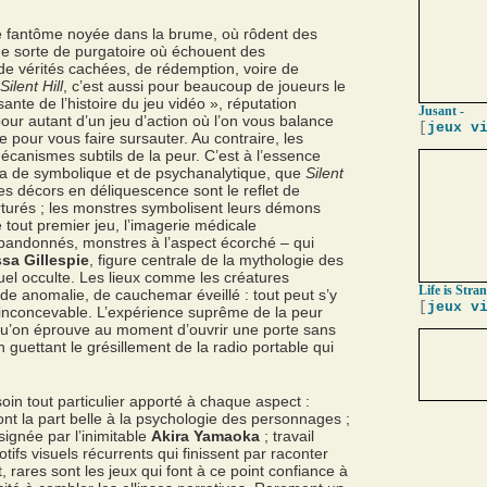
e fantôme noyée dans la brume, où rôdent des
ne sorte de purgatoire où échouent des
e vérités cachées, de rédemption, voire de
Silent Hill
, c’est aussi pour beaucoup de joueurs le
nte de l’histoire du jeu vidéo », réputation
Jusant -
pour autant d’un jeu d’action où l’on vous balance
[
jeux v
 pour vous faire sursauter. Au contraire, les
canismes subtils de la peur. C’est à l’essence
 a de symbolique et de psychanalytique, que
Silent
s décors en déliquescence sont le reflet de
turés ; les monstres symbolisent leurs démons
e tout premier jeu, l’imagerie médicale
abandonnés, monstres à l’aspect écorché – qui
sa Gillespie
, figure centrale de la mythologie des
tuel occulte. Les lieux comme les créatures
Life is Stran
e anomalie, de cauchemar éveillé : tout peut s’y
[
jeux v
l’inconcevable. L’expérience suprême de la peur
 qu’on éprouve au moment d’ouvrir une porte sans
n guettant le grésillement de la radio portable qui
soin tout particulier apporté à chaque aspect :
ont la part belle à la psychologie des personnages ;
ignée par l’inimitable
Akira Yamaoka
; travail
tifs visuels récurrents qui finissent par raconter
, rares sont les jeux qui font à ce point confiance à