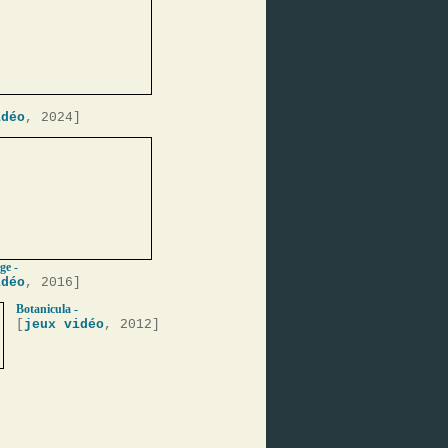
idéo
, 2024]
ge -
idéo
, 2016]
Botanicula -
[
jeux vidéo
, 2012]