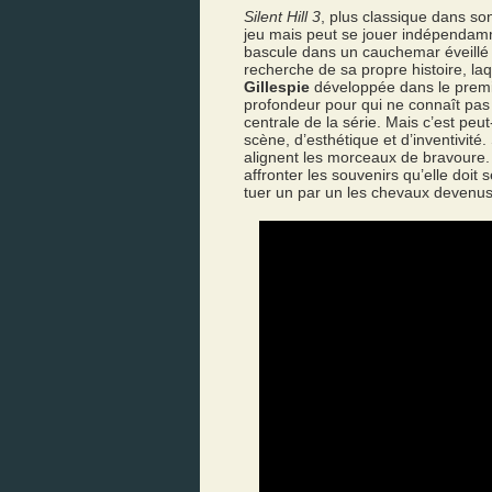
Silent Hill 3
, plus classique dans so
jeu mais peut se jouer indépendam
bascule dans un cauchemar éveillé qu
recherche de sa propre histoire, laq
Gillespie
développée dans le premi
profondeur pour qui ne connaît pas e
centrale de la série. Mais c’est peu
scène, d’esthétique et d’inventivité
alignent les morceaux de bravoure.
affronter les souvenirs qu’elle doit
tuer un par un les chevaux devenus