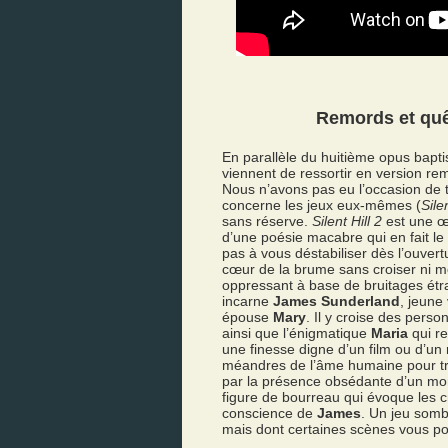
Remords et quêt
En parallèle du huitième opus bapt
viennent de ressortir en version rem
Nous n’avons pas eu l’occasion de t
concerne les jeux eux-mêmes (
Silen
sans réserve.
Silent Hill 2
est une œ
d’une poésie macabre qui en fait le 
pas à vous déstabiliser dès l’ouver
cœur de la brume sans croiser ni m
oppressant à base de bruitages étr
incarne
James Sunderland
, jeune 
épouse
Mary
. Il y croise des pers
ainsi que l’énigmatique
Maria
qui r
une finesse digne d’un film ou d’u
méandres de l’âme humaine pour trai
par la présence obsédante d’un m
figure de bourreau qui évoque les 
conscience de
James
. Un jeu somb
mais dont certaines scènes vous p