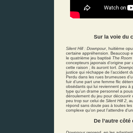
Sur la voie du 
Silent Hill : Downpour
, huitième opu
certaine appréhension. Beaucoup est
le quatrième jeu baptisé
The Room
concepteurs japonais d’origine par 
cette raison ; ils auront tort.
Downpo
justice qui réchappe de l’accident d
Perdu dans les rues brumeuses d’une
fuir d’une part une femme flic déter
obsédants qui lui reviennent peu à
type qu’un drame personnel a poussé 
déroulement du jeu pour découvrir 
peu trop sur celui de
Silent Hill 2
, a
répond sans doute pas à toutes les 
complexe qu’on peut l’attendre d’un 
De l’autre côté
Downpour
reprend, en les adaptant