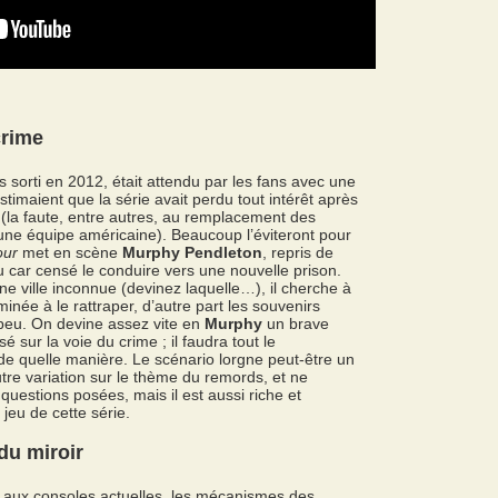
crime
s sorti en 2012, était attendu par les fans avec une
imaient que la série avait perdu tout intérêt après
(la faute, entre autres, au remplacement des
une équipe américaine). Beaucoup l’éviteront pour
ur
met en scène
Murphy Pendleton
, repris de
u car censé le conduire vers une nouvelle prison.
 ville inconnue (devinez laquelle…), il cherche à
minée à le rattraper, d’autre part les souvenirs
 peu. On devine assez vite en
Murphy
un brave
sur la voie du crime ; il faudra tout le
de quelle manière. Le scénario lorgne peut-être un
utre variation sur le thème du remords, et ne
questions posées, mais il est aussi riche et
jeu de cette série.
 du miroir
 aux consoles actuelles, les mécanismes des