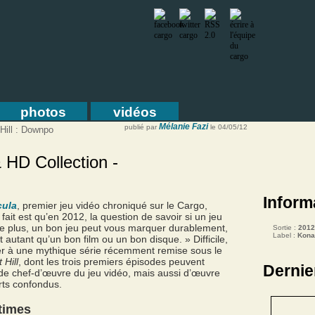
photos
vidéos
Mélanie Fazi
publié par
le 04/05/12
 Hill : Downpo
& HD Collection -
Inform
cula
, premier jeu vidéo chroniqué sur le Cargo,
 fait est qu’en 2012, la question de savoir si un jeu
ose plus, un bon jeu peut vous marquer durablement,
Sortie :
2012
Label :
Kona
t autant qu’un bon film ou un bon disque. » Difficile,
er à une mythique série récemment remise sous le
 Hill
, dont les trois premiers épisodes peuvent
Dernie
de chef-d’œuvre du jeu vidéo, mais aussi d’œuvre
rts confondus.
times