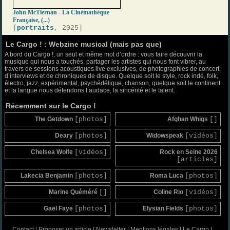
John McTiernan - La Cinémathèque
Française, (...)
[
portraits
, 2025]
Le Cargo ! : Webzine musical (mais pas que)
A bord du Cargo !, un seul et même mot d’ordre : vous faire découvrir la
musique qui nous a touchés, partager les artistes qui nous font vibrer, au
travers de sessions acoustiques live exclusives, de photographies de concert,
d’interviews et de chroniques de disque. Quelque soit le style, rock indé, folk,
électro, jazz, expérimental, psychédélique, chanson, quelque soit le continent
et la langue nous défendons l’audace, la sincérité et le talent.
Récemment sur le Cargo !
The Getdown
[photos]
Afghan Whigs
[]
Deary
[photos]
Widowspeak
[vidéos]
Chelsea Wolfe
[vidéos]
Rock en Seine 2026
[articles]
Lakecia Benjamin
[photos]
Roma Luca
[photos]
Marine Quéméré
[]
Coline Rio
[vidéos]
Gaël Faye
[photos]
Elysian Fields
[photos]
Contact
|
Proposer un article
|
Newsletter
|
Mentions légales
|
Le Cargo !