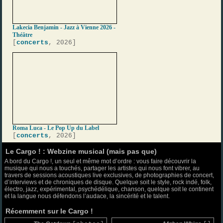
Lakecia Benjamin - Jazz à Vienne 2026 -
Théâtre
[
concerts
, 2026]
Roma Luca - Le Pop Up du Label
[
concerts
, 2026]
Le Cargo ! : Webzine musical (mais pas que)
A bord du Cargo !, un seul et même mot d’ordre : vous faire découvrir la
musique qui nous a touchés, partager les artistes qui nous font vibrer, au
travers de sessions acoustiques live exclusives, de photographies de concert,
d’interviews et de chroniques de disque. Quelque soit le style, rock indé, folk,
électro, jazz, expérimental, psychédélique, chanson, quelque soit le continent
et la langue nous défendons l’audace, la sincérité et le talent.
Récemment sur le Cargo !