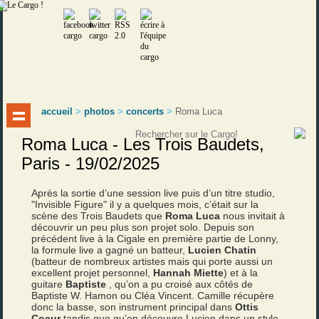
accueil
>
photos
>
concerts
>
Roma Luca
Roma Luca - Les Trois Baudets,
Paris - 19/02/2025
Après la sortie d’une session live puis d’un titre studio,
"Invisible Figure" il y a quelques mois, c’était sur la
scène des Trois Baudets que
Roma Luca
nous invitait à
découvrir un peu plus son projet solo. Depuis son
précédent live à la Cigale en première partie de Lonny,
la formule live a gagné un batteur,
Lucien Chatin
(batteur de nombreux artistes mais qui porte aussi un
excellent projet personnel,
Hannah Miette
) et à la
guitare
Baptiste
, qu’on a pu croisé aux côtés de
Baptiste W. Hamon ou Cléa Vincent. Camille récupère
donc la basse, son instrument principal dans
Ottis
Coeur
tandis que qu’on découvre Lucien dans un style