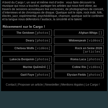
A bord du Cargo !, un seul et même mot d’ordre : vous faire découvrir la
musique qui nous a touchés, partager les artistes qui nous font vibrer, au
travers de sessions acoustiques live exclusives, de photographies de concert,
d’interviews et de chroniques de disque. Quelque soit le style, rock indé, folk,
électro, jazz, expérimental, psychédélique, chanson, quelque soit le continent
et la langue nous défendons l’audace, la sincérité et le talent.
Récemment sur le Cargo !
The Getdown
[photos]
Afghan Whigs
[]
Deary
[photos]
Widowspeak
[vidéos]
Chelsea Wolfe
[vidéos]
Rock en Seine 2026
[articles]
Lakecia Benjamin
[photos]
Roma Luca
[photos]
Marine Quéméré
[]
Coline Rio
[vidéos]
Gaël Faye
[photos]
Elysian Fields
[photos]
Contact
|
Proposer un article
|
Newsletter
|
Mentions légales
|
Le Cargo !