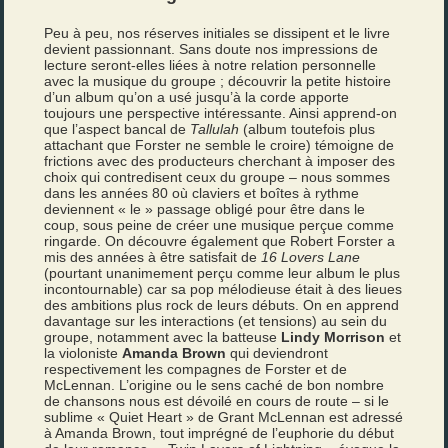
Peu à peu, nos réserves initiales se dissipent et le livre
devient passionnant. Sans doute nos impressions de
lecture seront-elles liées à notre relation personnelle
avec la musique du groupe ; découvrir la petite histoire
d’un album qu’on a usé jusqu’à la corde apporte
toujours une perspective intéressante. Ainsi apprend-on
que l’aspect bancal de
Tallulah
(album toutefois plus
attachant que Forster ne semble le croire) témoigne de
frictions avec des producteurs cherchant à imposer des
choix qui contredisent ceux du groupe – nous sommes
dans les années 80 où claviers et boîtes à rythme
deviennent « le » passage obligé pour être dans le
coup, sous peine de créer une musique perçue comme
ringarde. On découvre également que Robert Forster a
mis des années à être satisfait de
16 Lovers Lane
(pourtant unanimement perçu comme leur album le plus
incontournable) car sa pop mélodieuse était à des lieues
des ambitions plus rock de leurs débuts. On en apprend
davantage sur les interactions (et tensions) au sein du
groupe, notamment avec la batteuse
Lindy Morrison
et
la violoniste
Amanda Brown
qui deviendront
respectivement les compagnes de Forster et de
McLennan. L’origine ou le sens caché de bon nombre
de chansons nous est dévoilé en cours de route – si le
sublime « Quiet Heart » de Grant McLennan est adressé
à Amanda Brown, tout imprégné de l’euphorie du début