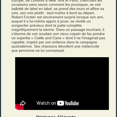
Europe, de Londres à New York et Paris, cherchant les
occasions sans savoir comment les provoquer, se voit
ballotté de label en label, se prend des murs et affine sa
voix, ses voix plutôt : seul maître à bord au départ,
Robert Forster est sincèrement surpris lorsque son ami,
auquel il a lui-même appris à jouer, se révèle un
songwriter
précieux dont la patte complète
magnifiquement la sienne. Dans un passage touchant, il
s’étonne de voir soudain son vieux copain de fac pondre
un superbe « Cattle and Cane » dont il ne l’imaginait pas
capable, inspiré par son enfance dans la campagne
australienne. Ses chansons dévoilent une mélancolie
que personne ne lui connaissait.