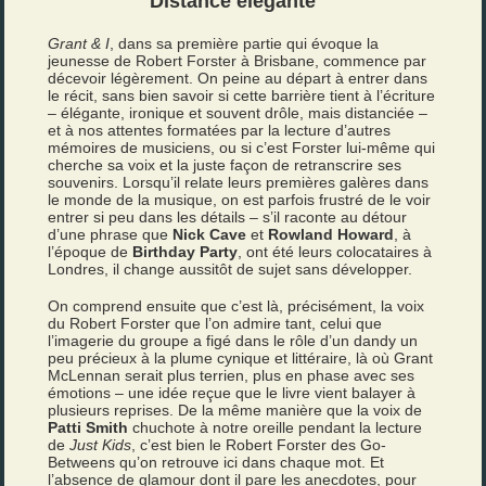
Distance élégante
Grant & I
, dans sa première partie qui évoque la
jeunesse de Robert Forster à Brisbane, commence par
décevoir légèrement. On peine au départ à entrer dans
le récit, sans bien savoir si cette barrière tient à l’écriture
– élégante, ironique et souvent drôle, mais distanciée –
et à nos attentes formatées par la lecture d’autres
mémoires de musiciens, ou si c’est Forster lui-même qui
cherche sa voix et la juste façon de retranscrire ses
souvenirs. Lorsqu’il relate leurs premières galères dans
le monde de la musique, on est parfois frustré de le voir
entrer si peu dans les détails – s’il raconte au détour
d’une phrase que
Nick Cave
et
Rowland Howard
, à
l’époque de
Birthday Party
, ont été leurs colocataires à
Londres, il change aussitôt de sujet sans développer.
On comprend ensuite que c’est là, précisément, la voix
du Robert Forster que l’on admire tant, celui que
l’imagerie du groupe a figé dans le rôle d’un dandy un
peu précieux à la plume cynique et littéraire, là où Grant
McLennan serait plus terrien, plus en phase avec ses
émotions – une idée reçue que le livre vient balayer à
plusieurs reprises. De la même manière que la voix de
Patti Smith
chuchote à notre oreille pendant la lecture
de
Just Kids
, c’est bien le Robert Forster des Go-
Betweens qu’on retrouve ici dans chaque mot. Et
l’absence de glamour dont il pare les anecdotes, pour