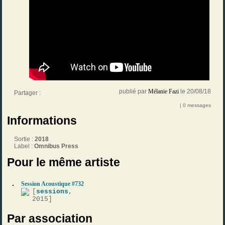
publié par
Mélanie Fazi
le 20/08/18
Partager :
| 0 messages
Informations
Sortie :
2018
Label :
Omnibus Press
Pour le même artiste
Session Acoustique #732
[
sessions
,
2015]
Par association