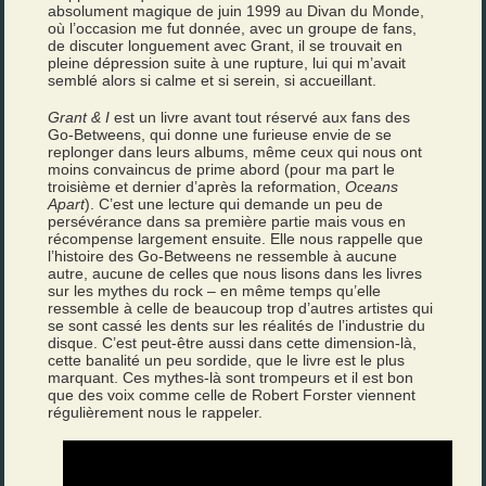
absolument magique de juin 1999 au Divan du Monde,
où l’occasion me fut donnée, avec un groupe de fans,
de discuter longuement avec Grant, il se trouvait en
pleine dépression suite à une rupture, lui qui m’avait
semblé alors si calme et si serein, si accueillant.
Grant & I
est un livre avant tout réservé aux fans des
Go-Betweens, qui donne une furieuse envie de se
replonger dans leurs albums, même ceux qui nous ont
moins convaincus de prime abord (pour ma part le
troisième et dernier d’après la reformation,
Oceans
Apart
). C’est une lecture qui demande un peu de
persévérance dans sa première partie mais vous en
récompense largement ensuite. Elle nous rappelle que
l’histoire des Go-Betweens ne ressemble à aucune
autre, aucune de celles que nous lisons dans les livres
sur les mythes du rock – en même temps qu’elle
ressemble à celle de beaucoup trop d’autres artistes qui
se sont cassé les dents sur les réalités de l’industrie du
disque. C’est peut-être aussi dans cette dimension-là,
cette banalité un peu sordide, que le livre est le plus
marquant. Ces mythes-là sont trompeurs et il est bon
que des voix comme celle de Robert Forster viennent
régulièrement nous le rappeler.