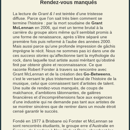
Rendez-vous manqués
La lecture de
Grant & I
est teintée d’une tristesse
diffuse. Parce que l’on sait très bien comment se
termine l’histoire : par la mort soudaine de
Grant
McLennan
en 2006, qui met un terme brutal à la
carrière du groupe alors même qu’il semblait promis à
une forme de renaissance, après s’être séparé une
première fois puis reformé à l’aube des années 2000.
Mais aussi parce qu’une profonde impression de gâchis
imprègne le récit. Nous ne sommes pas ici dans une de
ces
success stories
qu’affectionne tant la mythologie du
rock, dans laquelle tout artiste aussi méritant qu’obstiné
finit par obtenir gloire et reconnaissance. Ce que
raconte Robert Forster à travers sa rencontre avec
Grant McLennan et de la création des
Go-Betweens
,
c’est le versant le plus tristement banal de l’histoire de la
musique, celui que connaissent tant d’artistes de talent.
Une suite de rendez-vous manqués, de coups de
malchance, d’ambitions tâtonnantes, de galères
financières et d’incompréhensions face aux exigences
d’une industrie qui ne demande pas tant aux artistes de
se montrer sincères que de rentrer dans un moule étroit
censé garantir le succès.
Fondé en 1977 à Brisbane où Forster et McLennan se
sont rencontrés étudiants, le groupe erre d’Australie en