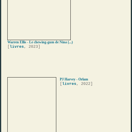
Warren Ellis - Le chewing-gum de Nina (...)
[
livres
, 2023]
PJ Harvey - Orlam
[
livres
, 2022]