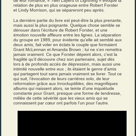
de leur romance, « Twin Layers of Lightning » évoque la
relation de plus en plus orageuse entre Robert Forster
et Lindy Morrison, qui se sépareront peu après.
La dernière partie du livre est peut-être la plus prenante,
mais aussi la plus poignante. Quelque chose semble se
dénouer dans l’écriture de Robert Forster, et une
émotion nouvelle affleure entre les lignes. La séparation
du groupe en 1989, pour évidente qu’elle ait semblé aux
deux amis, fait voler en éclats le couple que formaient
Grant McLennan et Amanda Brown ; lui ne s’en remettra
jamais vraiment. Ce que Forster dépeint alors, c’est la
fragilité qu’il découvre chez son partenaire, sujet dès
lors à de profonds accès de dépression, mais aussi une
intimité nouvelle entre eux ; ils étaient le genre d’amis
qui partagent tout sans jamais vraiment se livrer. Tout ce
qui suit, l’évocation de leurs carrières solo, de leur
reformation grâce aux
Inrockuptibles
, des magnifiques
albums qui naissent alors, se teinte d’une inquiétude
constante pour Grant, presque une forme de tendresse,
mêlée de cette sévérité que les vieux amis qui se
connaissent par cœur ont parfois l’un pour l’autre.