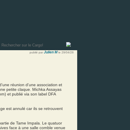
Julien M
publié par
le 29/04/26
d’une réunion d’une association et
 une petite claque. Michka Assayas
) et publié via son label DFA
ge est annulé car ils se retrouvent
partie de Tame Impala. Le quatuor
asives face à une salle comble venue