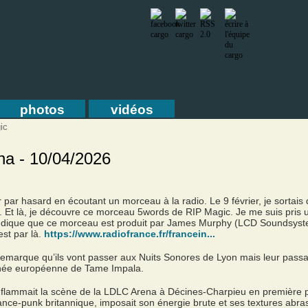
photos
vidéos
ic
na - 10/04/2026
 par hasard en écoutant un morceau à la radio. Le 9 février, je sortais 
e. Et là, je découvre ce morceau 5words de RIP Magic. Je me suis pris
indique que ce morceau est produit par James Murphy (LCD Soundsystem
est par là.
https://www.radiofrance.fr/francein...
e remarque qu’ils vont passer aux Nuits Sonores de Lyon mais leur passa
ournée européenne de Tame Impala.
nflammait la scène de la LDLC Arena à Décines-Charpieu en première 
ance-punk britannique, imposait son énergie brute et ses textures abr