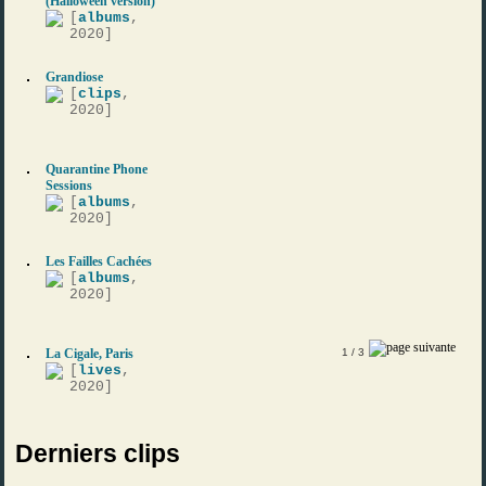
(Halloween version)
[
albums
,
2020]
Grandiose
[
clips
,
2020]
Quarantine Phone
Sessions
[
albums
,
2020]
Les Failles Cachées
[
albums
,
2020]
La Cigale, Paris
1
/ 3
[
lives
,
2020]
Derniers clips