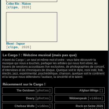
Coline Rio - Maison
[
clips
, 2026]
Blumi - Jaguar
[
clips
, 2026]
Le Cargo ! : Webzine musical (mais pas que)
A bord du Cargo !, un seul et même mot d’ordre : vous faire découvrir la
musique qui nous a touchés, partager les artistes qui nous font vibrer, au
travers de sessions acoustiques live exclusives, de photographies de concert,
d’interviews et de chroniques de disque. Quelque soit le style, rock indé, folk,
électro, jazz, expérimental, psychédélique, chanson, quelque soit le continent
et la langue nous défendons l’audace, la sincérité et le talent.
Récemment sur le Cargo !
The Getdown
[photos]
Afghan Whigs
[]
Deary
[photos]
Widowspeak
[vidéos]
Chelsea Wolfe
[vidéos]
Rock en Seine 2026