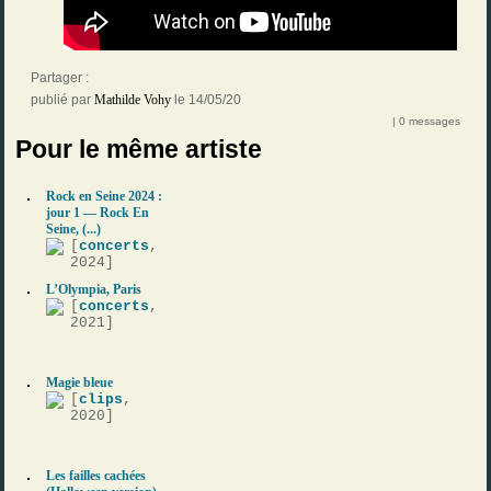
Partager :
publié par
Mathilde Vohy
le 14/05/20
| 0 messages
Pour le même artiste
Rock en Seine 2024 :
jour 1 — Rock En
Seine, (...)
[
concerts
,
2024]
L’Olympia, Paris
[
concerts
,
2021]
Magie bleue
[
clips
,
2020]
Les failles cachées