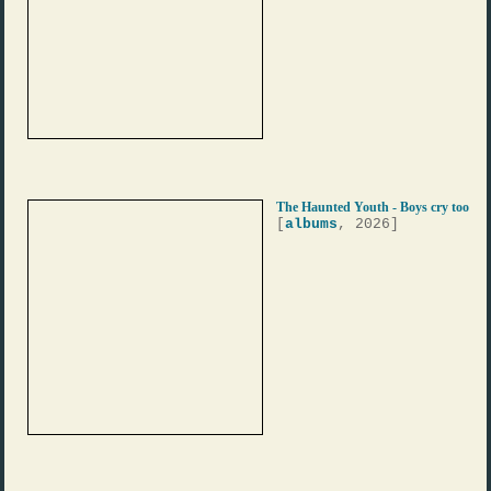
The Haunted Youth - Boys cry too
[
albums
, 2026]