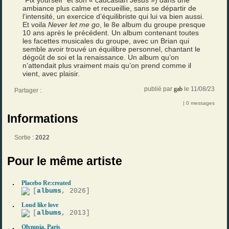
"Fix yourself" et son « caucasian Jesus ») dans une
ambiance plus calme et recueillie, sans se départir de
l’intensité, un exercice d’équilibriste qui lui va bien aussi.
Et voila
Never let me go
, le 8e album du groupe presque
10 ans après le précédent. Un album contenant toutes
les facettes musicales du groupe, avec un Brian qui
semble avoir trouvé un équilibre personnel, chantant le
dégoût de soi et la renaissance. Un album qu’on
n’attendait plus vraiment mais qu’on prend comme il
vient, avec plaisir.
publié par
gab
le 11/08/23
Partager :
| 0 messages
Informations
Sortie :
2022
Pour le même artiste
Placebo Re:created
[
albums
, 2026]
Loud like love
[
albums
, 2013]
Olympia, Paris