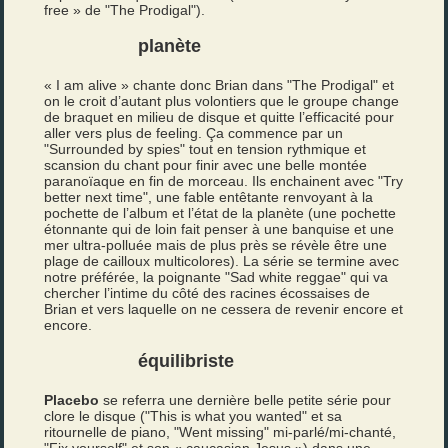
free » de "The Prodigal").
planète
« I am alive » chante donc Brian dans "The Prodigal" et
on le croit d’autant plus volontiers que le groupe change
de braquet en milieu de disque et quitte l’efficacité pour
aller vers plus de feeling. Ça commence par un
"Surrounded by spies" tout en tension rythmique et
scansion du chant pour finir avec une belle montée
paranoïaque en fin de morceau. Ils enchainent avec "Try
better next time", une fable entêtante renvoyant à la
pochette de l’album et l’état de la planète (une pochette
étonnante qui de loin fait penser à une banquise et une
mer ultra-polluée mais de plus près se révèle être une
plage de cailloux multicolores). La série se termine avec
notre préférée, la poignante "Sad white reggae" qui va
chercher l’intime du côté des racines écossaises de
Brian et vers laquelle on ne cessera de revenir encore et
encore.
équilibriste
Placebo
se referra une dernière belle petite série pour
clore le disque ("This is what you wanted" et sa
ritournelle de piano, "Went missing" mi-parlé/mi-chanté,