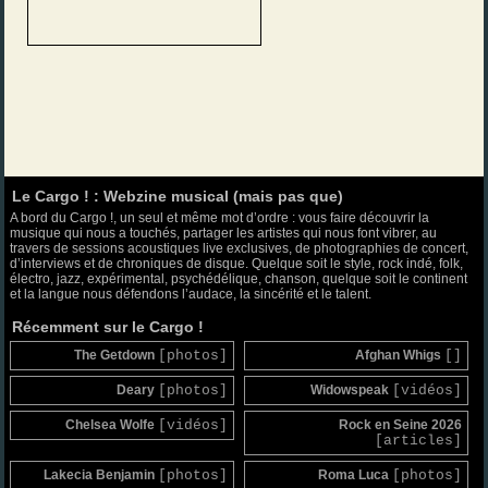
Le Cargo ! : Webzine musical (mais pas que)
A bord du Cargo !, un seul et même mot d’ordre : vous faire découvrir la
musique qui nous a touchés, partager les artistes qui nous font vibrer, au
travers de sessions acoustiques live exclusives, de photographies de concert,
d’interviews et de chroniques de disque. Quelque soit le style, rock indé, folk,
électro, jazz, expérimental, psychédélique, chanson, quelque soit le continent
et la langue nous défendons l’audace, la sincérité et le talent.
Récemment sur le Cargo !
The Getdown
[photos]
Afghan Whigs
[]
Deary
[photos]
Widowspeak
[vidéos]
Chelsea Wolfe
[vidéos]
Rock en Seine 2026
[articles]
Lakecia Benjamin
[photos]
Roma Luca
[photos]