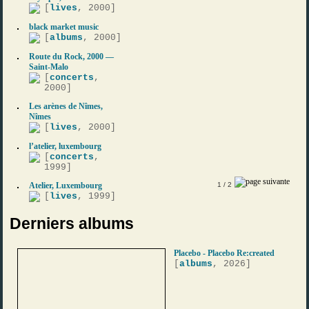
[
lives
, 2000]
black market music
[
albums
, 2000]
Route du Rock, 2000 —
Saint-Malo
[
concerts
,
2000]
Les arènes de Nîmes,
Nîmes
[
lives
, 2000]
l’atelier, luxembourg
[
concerts
,
1999]
Atelier, Luxembourg
1
/ 2
[
lives
, 1999]
Derniers albums
Placebo - Placebo Re:created
[
albums
, 2026]