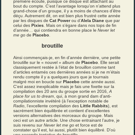
première écoute, puisque ce disque est attachant au
bout du compte. C’est l’avantage lorsqu’on n’attend plus
grand-chose d’un groupe, il y a moins de chances d’être
déçu. Autrement dit, on est bien plus frustré cette année
par les disques de
Cat Power
ou d’
Alela Diane
que par
celui des
Pixies
. Mais on s’égare dans nos tops de fin
d’année… qui contiendra en bonne place le
Never let
me go
de
Placebo
.
broutille
Ainsi commençais-je, en fin d’année dernière, une petite
broutille sur le « nouvel » album de
Placebo
. Elle serait
classiquement restée à l’état de brouillon comme tant
d’articles entamés ces dernières années si je ne m’étais
rendu compte il y a quelques jours que je tournais
malgré moi en boucle sur
Placebo
cette année aussi.
C’est assez inexplicable mais je fais une fixette sur la
compilation des 20 ans du groupe sortie en 2016,
A
place for us to dream
, qui, à mon grand dam d’anti-
compilationniste invétéré (à l’exception notable de
Radio
, l’excellente compilation des
Little Rabbits
), est
sacrément bien équilibrée et contient d’excellentes
versions alternatives des morceaux du groupe. Mais
ceci est un autre article. Une chose entrainant l’autre, je
suis revenu sur
Never let me go
et force est de
constater qu’il est, lui aussi, plutôt bien équilibré. D’où
une seconde tentative de broutille.