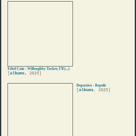
Ethel Cain - Willoughby Tucker, I’ll (...)
[
albums
, 2025]
Deportivo - Reptile
[
albums
, 2025]