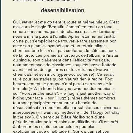
désensibilisation
Oui,
Never let me go
tient la route et même mieux. C’est
d’ailleurs le single "Beautiful James" entendu en fond
sonore dans un magasin de chaussures l’an dernier qui
nous a mis la puce à l’oreille. Après l’étonnement initial,
on ne put s’empêcher de trouver le titre sacrément bon
avec son gimmick synthétique et un refrain allant
chercher, une fois n’est pas coutume, du côté lumineux
de la force. Les premiers morceaux de l’album, à l’instar
du single, sont clairement dans l’efficacité musicale,
notamment avec de classiques couplets basse-batterie
avant l’entrée des guitares sur les refrains ("Forever
chemicals" et son intro hyper-accrocheuse). Ce serait
taillé pour les stades qu’on n’aurait rien à redire. Fort
heureusement, le groupe n’a ni perdu son sens de la
formule (« With friends like you, who needs enemies »
sur "Forever chemicals", « a hug is just another way of
hiding your face » sur "Hugz"), ni ses thèmes sombres
tournant principalement autour du besoin de
désensibilisation émotionnelle par substances chimiques
interposées (« I want my medecine » de "Happy birthday
in the sky"). On sent que
Brian Molko
sort d’une
période émotionnelle et chimique difficile et qu’il est prêt
à aborder les sujets personnels un peu plus
explicitement que d’habitude (« Sorrow can set you