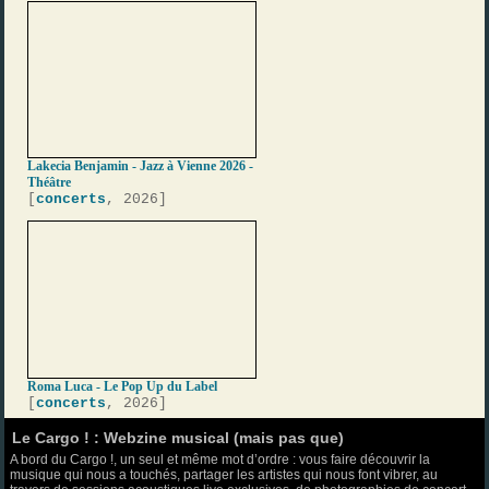
Lakecia Benjamin - Jazz à Vienne 2026 -
Théâtre
[
concerts
, 2026]
Roma Luca - Le Pop Up du Label
[
concerts
, 2026]
Le Cargo ! : Webzine musical (mais pas que)
A bord du Cargo !, un seul et même mot d’ordre : vous faire découvrir la
musique qui nous a touchés, partager les artistes qui nous font vibrer, au