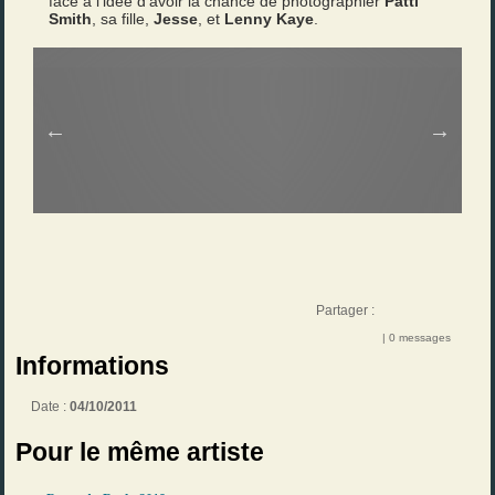
face à l’idée d’avoir la chance de photographier
Patti
Smith
, sa fille,
Jesse
, et
Lenny Kaye
.
Partager :
| 0 messages
Informations
Date :
04/10/2011
Pour le même artiste