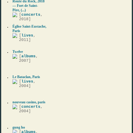
Route du Rock, 2018
— Fort de Saint-
Père, (...)
[
concerts
,
2018]
Église Saint-Eustache,
Paris
[
lives
,
2011]
Twelve
[
albums
,
2007]
Le Bataclan, Paris
[
lives
,
2004]
nouveau casino, paris
[
concerts
,
2004]
gung ho
[
albums
,