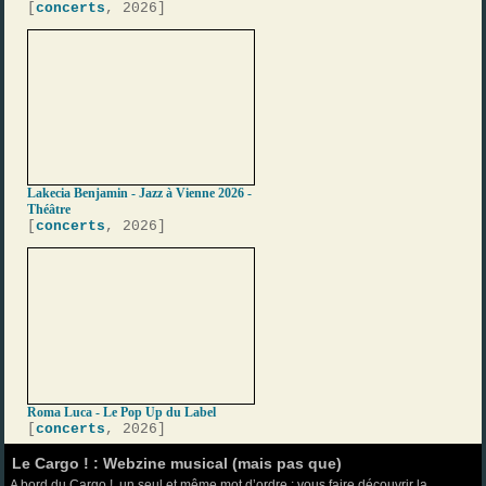
[
concerts
, 2026]
Lakecia Benjamin - Jazz à Vienne 2026 -
Théâtre
[
concerts
, 2026]
Roma Luca - Le Pop Up du Label
[
concerts
, 2026]
Le Cargo ! : Webzine musical (mais pas que)
A bord du Cargo !, un seul et même mot d’ordre : vous faire découvrir la