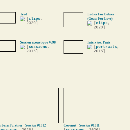
Trad
Ladies For Babies
[
clips
,
(Goats For Love)
2020]
[
clips
,
2020]
Session acoustique #698
Interview, Paris
[
sessions
,
[
portraits
,
2015]
2015]
rbara Forstner - Session #1312
Coconut - Session #1311
sessions
, 2026]
[
sessions
, 2026]