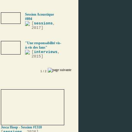
Session Acoustique
#894
[
sessions
,
2017]
"Une responsabilité vis-
à-vis des fans"
[
interviews
,
2015]
1
/ 2
Jesca Hoop - Session #1310
[
sessions
, 2026]