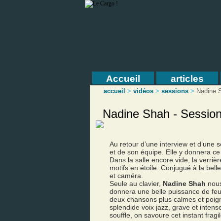
Accueil
articles
accueil
>
vidéos
>
sessions
>
Nadine 
Nadine Shah - Sessio
Au retour d’une interview et d’une 
et de son équipe. Elle y donnera ce 
Dans la salle encore vide, la verriè
motifs en étoile. Conjugué à la bell
et caméra.
Seule au clavier,
Nadine Shah
nous
donnera une belle puissance de fe
deux chansons plus calmes et poigna
splendide voix jazz, grave et inten
souffle, on savoure cet instant fragi