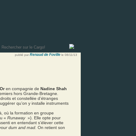
Renaud de Foville
publié par
le 08/11/13
’Or
en compagnie de
Nadine Shah
 premiers hors Grande-Bretagne.
ndroits et constellée d’étranges
suggérer qu’on y installe instruments
là, où la formation en groupe
u «
Runaway
»). Elle opte pour
senti en entendant s’élever cette
your dum and mad.
On retient son