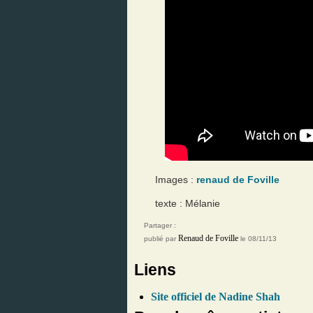
Images :
renaud de Foville
texte : Mélanie
Partager :
Renaud de Foville
publié par
le 08/11/13
Liens
Site officiel de Nadine Shah