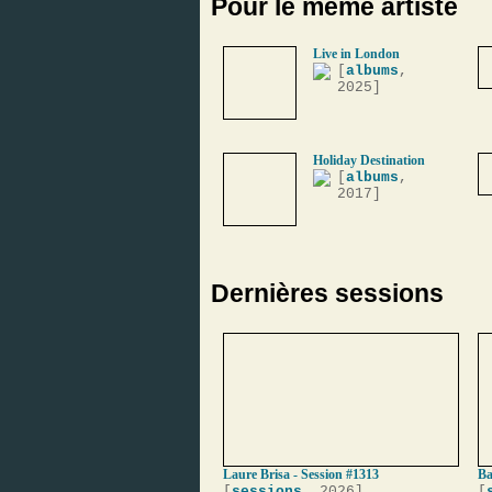
Pour le même artiste
Live in London
[
albums
,
2025]
Holiday Destination
[
albums
,
2017]
Dernières sessions
Laure Brisa - Session #1313
Ba
[
sessions
, 2026]
[