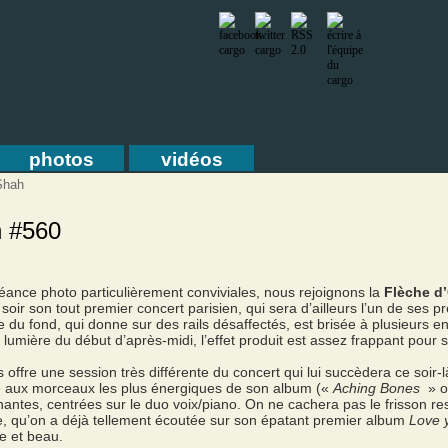
photos
vidéos
Shah
n #560
séance photo particulièrement conviviales, nous rejoignons la
Flèche d
soir son tout premier concert parisien, qui sera d’ailleurs l’un de ses
re du fond, qui donne sur des rails désaffectés, est brisée à plusieurs e
e lumière du début d’après-midi, l’effet produit est assez frappant pour 
 offre une session très différente du concert qui lui succèdera ce soir-
u aux morceaux les plus énergiques de son album («
Aching Bones
» o
ntes, centrées sur le duo voix/piano. On ne cachera pas le frisson res
se, qu’on a déjà tellement écoutée sur son épatant premier album
Love 
le et beau.