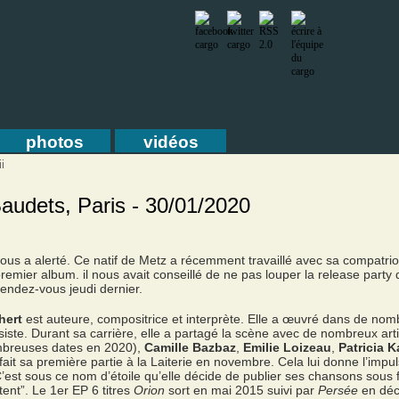
photos
vidéos
i
Baudets, Paris - 30/01/2020
ous a alerté. Ce natif de Metz a récemment travaillé avec sa compatrio
remier album. il nous avait conseillé de ne pas louper la release party
endez-vous jeudi dernier.
hert
est auteure, compositrice et interprète. Elle a œuvré dans de no
siste. Durant sa carrière, elle a partagé la scène avec de nombreux art
ombreuses dates en 2020),
Camille Bazbaz
,
Emilie Loizeau
,
Patricia 
t sa première partie à la Laiterie en novembre. Cela lui donne l’impuls
C’est sous ce nom d’étoile qu’elle décide de publier ses chansons sous
nt”. Le 1er EP 6 titres
Orion
sort en mai 2015 suivi par
Persée
en déc