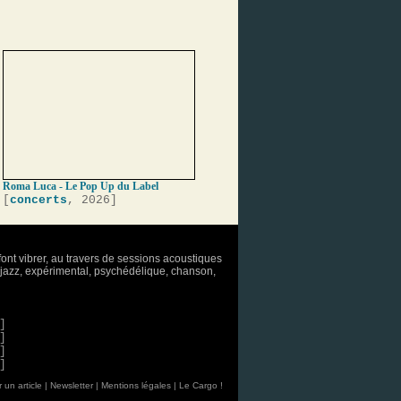
Roma Luca - Le Pop Up du Label
[
concerts
, 2026]
font vibrer, au travers de sessions acoustiques
o, jazz, expérimental, psychédélique, chanson,
]
]
]
]
 un article
|
Newsletter
|
Mentions légales
|
Le Cargo !