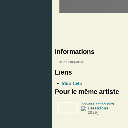
Informations
Date :
30/01/2020
Liens
Mira Cétii
Pour le même artiste
Session Confinée #039
[
sessions
,
2020]