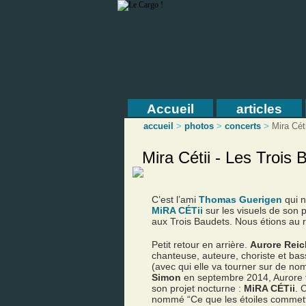
Accueil
articles
accueil
>
photos
>
concerts
>
Mira Céti
Mira Cétii - Les Trois 
C’est l’ami
Thomas Guerigen
qui n
MiRA CÉTii
sur les visuels de son p
aux Trois Baudets. Nous étions au r
Petit retour en arrière.
Aurore Reic
chanteuse, auteure, choriste et bas
(avec qui elle va tourner sur de n
Simon
en septembre 2014, Aurore fai
son projet nocturne :
MiRA CÉTii
. 
nommé “Ce que les étoiles commette