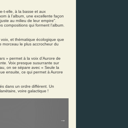
-t-elle, à la basse et aux
 nom à l’album, une excellente façon
 juste au milieu de leur empire".
es compositions qui forment l’album.
a voix, et thématique écologique que
 le morceau le plus accrocheur du
rs » permet à la voix d’Aurore de
tante. Voix presque susurrante sur
ceau, on se sépare avec « Seule la
que ensuite, ce qui permet à Aurore
ués dans un ordre différent. Un
nétaire, voire galactique !