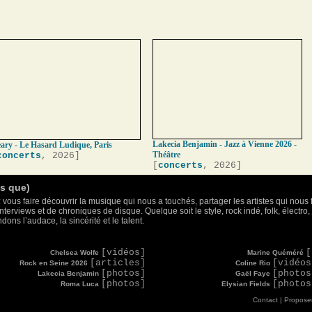
Lakecia Benjamin - Jazz à Vienne 2026 -
ary - Le Hasard Ludique, Paris
Théâtre
concerts
, 2026]
[
concerts
, 2026]
as que)
 vous faire découvrir la musique qui nous a touchés, partager les artistes qui nous 
nterviews et de chroniques de disque. Quelque soit le style, rock indé, folk, électr
ons l’audace, la sincérité et le talent.
[vidéos]
[
Chelsea Wolfe
Marine Quéméré
[articles]
[vidéos
Rock en Seine 2026
Coline Rio
[photos]
[photos
Lakecia Benjamin
Gaël Faye
[photos]
[photos
Roma Luca
Elysian Fields
Contact
|
Proposer