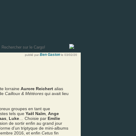
Ben Gaston
publié par
le 03/02/20
te lorraine
Aurore Reichert
alias
 de
Cailloux & Météores
qui avait lieu
mbreux groupes en tant que
istes tels que
Yaël Naïm
,
Ange
Kaas
,
Luke
… Choisie par
Emilie
ion de sortir enfin au grand jour
 forme d’un triptyque de mini-albums
embre 2016, et enfin
Cetus
fin