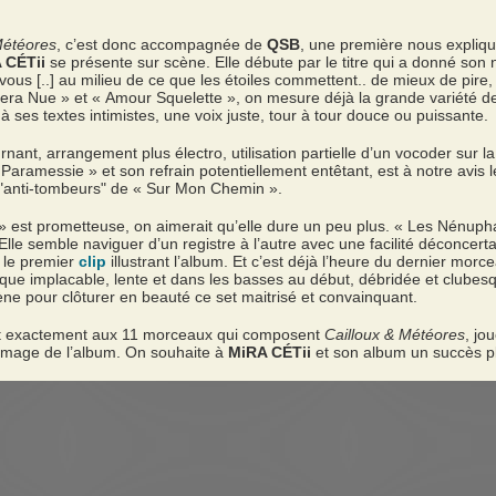
Météores
, c’est donc accompagnée de
QSB
, une première nous explique
 CÉTii
se présente sur scène. Elle débute par le titre qui a donné son
 a vous [..] au milieu de ce que les étoiles commettent.. de mieux de pire,
 Sera Nue » et « Amour Squelette », on mesure déjà la grande variété d
 ses textes intimistes, une voix juste, tour à tour douce ou puissante.
nant, arrangement plus électro, utilisation partielle d’un vocoder sur l
« Paramessie » et son refrain potentiellement entêtant, est à notre avis
é "anti-tombeurs" de « Sur Mon Chemin ».
» est prometteuse, on aimerait qu’elle dure un peu plus. « Les Nénupha
Elle semble naviguer d’un registre à l’autre avec une facilité déconcer
r le premier
clip
illustrant l’album. Et c’est déjà l’heure du dernier mor
mique implacable, lente et dans les basses au début, débridée et clubes
ne pour clôturer en beauté ce set maitrisé et convainquant.
it exactement aux 11 morceaux qui composent
Cailloux & Météores
, jo
’image de l’album. On souhaite à
MiRA CÉTii
et son album un succès pla