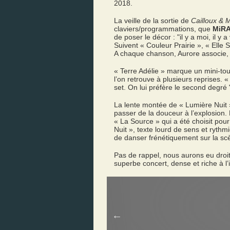
2018.
La veille de la sortie de
Cailloux & 
claviers/programmations, que
MiRA
de poser le décor : "il y a moi, il y
Suivent « Couleur Prairie », « Elle
A chaque chanson, Aurore associe, à
« Terre Adélie » marque un mini-tour
l’on retrouve à plusieurs reprises. 
set. On lui préfère le second degr
La lente montée de « Lumière Nuit 
passer de la douceur à l’explosion. 
« La Source » qui a été choisit pou
Nuit », texte lourd de sens et ryth
de danser frénétiquement sur la scè
Pas de rappel, nous aurons eu dro
superbe concert, dense et riche à l