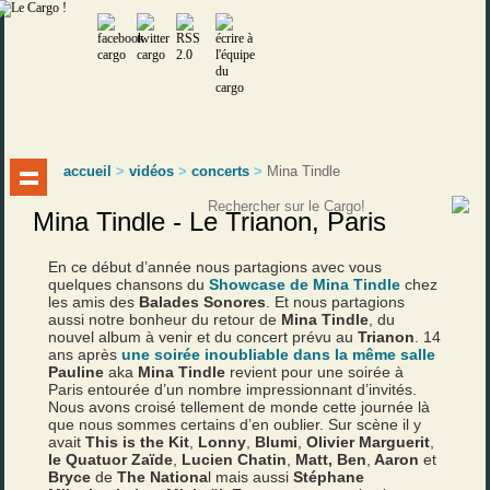
accueil
>
vidéos
>
concerts
>
Mina Tindle
Mina Tindle - Le Trianon, Paris
En ce début d’année nous partagions avec vous
quelques chansons du
Showcase de Mina Tindle
chez
les amis des
Balades Sonores
. Et nous partagions
aussi notre bonheur du retour de
Mina Tindle
, du
nouvel album à venir et du concert prévu au
Trianon
. 14
ans après
une soirée inoubliable dans la même salle
Pauline
aka
Mina Tindle
revient pour une soirée à
Paris entourée d’un nombre impressionnant d’invités.
Nous avons croisé tellement de monde cette journée là
que nous sommes certains d’en oublier. Sur scène il y
avait
This is the Kit
,
Lonny
,
Blumi
,
Olivier Marguerit
,
le Quatuor Zaïde
,
Lucien Chatin
,
Matt, Ben
,
Aaron
et
Bryce
de
The Nationa
l mais aussi
Stéphane