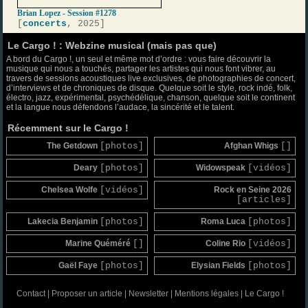
Brian Lopez - Session #1278
[
concerts
, 2025]
Le Cargo ! : Webzine musical (mais pas que)
A bord du Cargo !, un seul et même mot d’ordre : vous faire découvrir la
musique qui nous a touchés, partager les artistes qui nous font vibrer, au
travers de sessions acoustiques live exclusives, de photographies de concert,
d’interviews et de chroniques de disque. Quelque soit le style, rock indé, folk,
électro, jazz, expérimental, psychédélique, chanson, quelque soit le continent
et la langue nous défendons l’audace, la sincérité et le talent.
Récemment sur le Cargo !
The Getdown
[photos]
Afghan Whigs
[]
Deary
[photos]
Widowspeak
[vidéos]
Chelsea Wolfe
[vidéos]
Rock en Seine 2026
[articles]
Lakecia Benjamin
[photos]
Roma Luca
[photos]
Marine Quéméré
[]
Coline Rio
[vidéos]
Gaël Faye
[photos]
Elysian Fields
[photos]
Contact
|
Proposer un article
|
Newsletter
|
Mentions légales
|
Le Cargo !