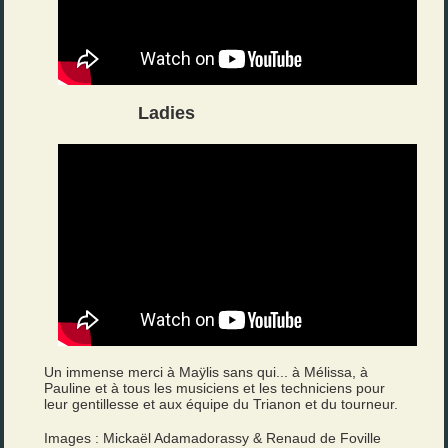
Ladies
Un immense merci à Maÿlis sans qui... à Mélissa, à
Pauline et à tous les musiciens et les techniciens pour
leur gentillesse et aux équipe du Trianon et du tourneur.
Images : Mickaël Adamadorassy & Renaud de Foville