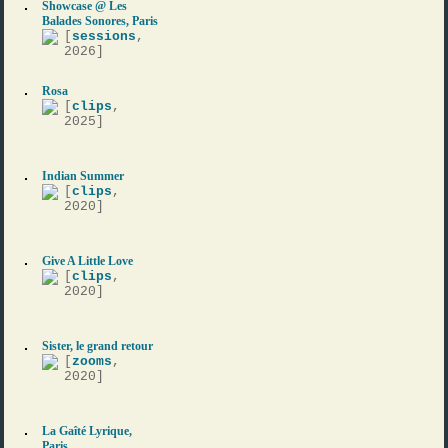
Showcase @ Les
Balades Sonores, Paris
[
sessions
,
2026]
Rosa
[
clips
,
2025]
Indian Summer
[
clips
,
2020]
Give A Little Love
[
clips
,
2020]
Sister, le grand retour
[
zooms
,
2020]
La Gaîté Lyrique,
Paris