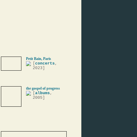
Petit Bain, Paris
[
concerts
,
2023]
the gospel of progress
[
albums
,
2005]