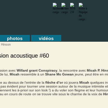
photos
vidéos
. Hinson
sion acoustique #60
ssion avec
Willard grant Conspiracy
, la rencontre avec
Micah P. Hin
de lui,
Micah
ressemble à un
Shane Mc Gowan
jeune, peut être en mie
ce au dessus de l’entrée de la
flèche d’or
où jouera
Micah
quelques ins
pas évident pour tourner une session autour de la musique intimiste e
viennent les à-priori sur son look !) a du voler son flegme et leur humou
 en cours de route on se trouve vite sous le charme de la voix de
Hi