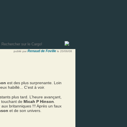
Renaud de Foville
publié par
le 20/06/08
son
est des plus surprenante. Loin
ux habillé... C’est à voir.
tants plus tard. L’heure avançant,
t touchant de
Micah P Hinson
.
r aux britanniques !!! Après un faux
nson
et de son univers.