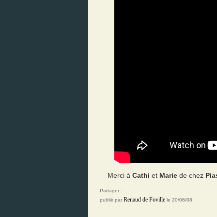
Merci à
Cathi
et
Marie
de chez
Pia
Partager :
Renaud de Foville
publié par
le 20/06/08