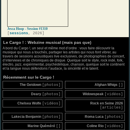
Jesca Hoop - Session #1310
[
sessions
, 2026]
Le Cargo ! : Webzine musical (mais pas que)
A bord du Cargo !, un seul et même mot d’ordre : vous faire découvrir la
musique qui nous a touchés, partager les artistes qui nous font vibrer, au
travers de sessions acoustiques live exclusives, de photographies de concert,
d’interviews et de chroniques de disque. Quelque soit le style, rock indé, folk,
électro, jazz, expérimental, psychédélique, chanson, quelque soit le continent
et la langue nous défendons l’audace, la sincérité et le talent.
Récemment sur le Cargo !
The Getdown
[photos]
Afghan Whigs
[]
Deary
[photos]
Widowspeak
[vidéos]
Chelsea Wolfe
[vidéos]
Rock en Seine 2026
[articles]
Lakecia Benjamin
[photos]
Roma Luca
[photos]
Marine Quéméré
[]
Coline Rio
[vidéos]