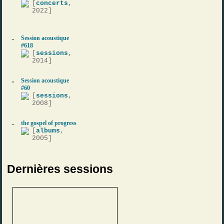
[
concerts
,
2022]
Session acoustique
#618
[
sessions
,
2014]
Session acoustique
#60
[
sessions
,
2008]
the gospel of progress
[
albums
,
2005]
Dernières sessions