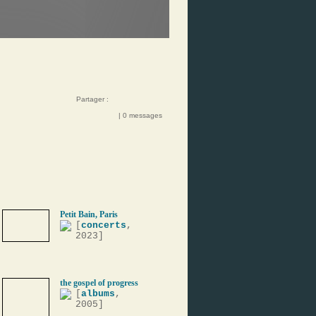
Partager :
| 0 messages
Petit Bain, Paris
[
concerts
,
2023]
the gospel of progress
[
albums
,
2005]