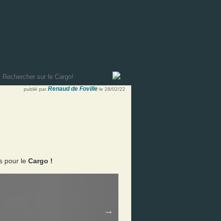
Renaud de Foville
publié par
le 28/02/22
s pour le
Cargo !