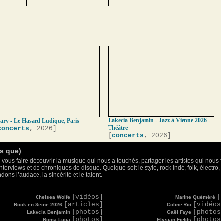
Lakecia Benjamin - Jazz à Vienne 2026 -
ary - Le Hasard Ludique, Paris
Théâtre
concerts
, 2026]
[
concerts
, 2026]
as que)
 vous faire découvrir la musique qui nous a touchés, partager les artistes qui nous 
nterviews et de chroniques de disque. Quelque soit le style, rock indé, folk, électr
ons l’audace, la sincérité et le talent.
[vidéos]
[
Chelsea Wolfe
Marine Quéméré
[articles]
[vidéos
Rock en Seine 2026
Coline Rio
[photos]
[photos
Lakecia Benjamin
Gaël Faye
[photos]
[photos
Roma Luca
Elysian Fields