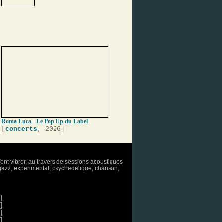
Roma Luca - Le Pop Up du Label
[
concerts
, 2026]
font vibrer, au travers de sessions acoustiques
o, jazz, expérimental, psychédélique, chanson,
]
]
]
]