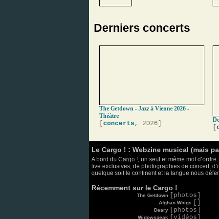
Derniers concerts
The Getdown - Jazz à Vienne 2026 -
Théâtre
De
[
concerts
, 2026]
[
Le Cargo ! : Webzine musical (mais p
A bord du Cargo !, un seul et même mot d’ordre :
live exclusives, de photographies de concert, d’i
quelque soit le continent et la langue nous défend
Récemment sur le Cargo !
[photos]
The Getdown
[]
Afghan Whigs
[photos]
Deary
[vidéos]
Widowspeak