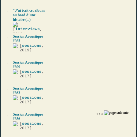
"J’ai écrit cet album
au bord d’une
histoire (...)
[
interviews
,
2019]
Session Acoustique
#985
[
sessions
,
2019]
Session Acoustique
#899
[
sessions
,
2017]
Session Acoustique
#863
[
sessions
,
2017]
Session Acoustique
1
/ 3
#856
[
sessions
,
2017]