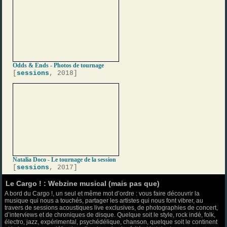
Odds & Ends - Photos de tournage
[
sessions
, 2018]
Natalia Doco - Le tournage de la session
[
sessions
, 2017]
Le Cargo ! : Webzine musical (mais pas que)
A bord du Cargo !, un seul et même mot d’ordre : vous faire découvrir la
musique qui nous a touchés, partager les artistes qui nous font vibrer, au
travers de sessions acoustiques live exclusives, de photographies de concert,
d’interviews et de chroniques de disque. Quelque soit le style, rock indé, folk,
électro, jazz, expérimental, psychédélique, chanson, quelque soit le continent