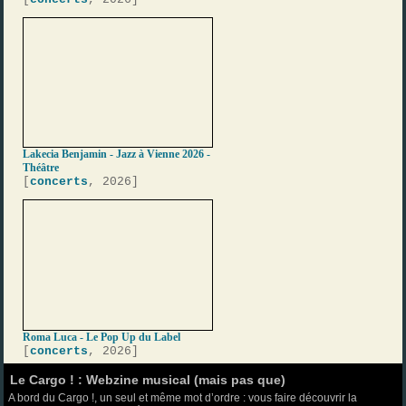
Lakecia Benjamin - Jazz à Vienne 2026 -
Théâtre
[
concerts
, 2026]
Roma Luca - Le Pop Up du Label
[
concerts
, 2026]
Le Cargo ! : Webzine musical (mais pas que)
A bord du Cargo !, un seul et même mot d’ordre : vous faire découvrir la