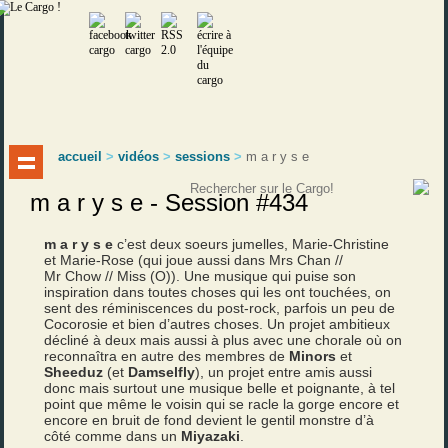
accueil
>
vidéos
>
sessions
>
m a r y s e
m a r y s e - Session #434
m a r y s e
c’est deux soeurs jumelles, Marie-Christine
et Marie-Rose (qui joue aussi dans Mrs Chan //
Mr Chow // Miss (O)). Une musique qui puise son
inspiration dans toutes choses qui les ont touchées, on
sent des réminiscences du post-rock, parfois un peu de
Cocorosie et bien d’autres choses. Un projet ambitieux
décliné à deux mais aussi à plus avec une chorale où on
reconnaîtra en autre des membres de
Minors
et
Sheeduz
(et
Damselfly
), un projet entre amis aussi
donc mais surtout une musique belle et poignante, à tel
point que même le voisin qui se racle la gorge encore et
encore en bruit de fond devient le gentil monstre d’à
côté comme dans un
Miyazaki
.