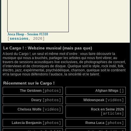
Jesca Hoop - Session #1310
[
sessions
, 2026]
Le Cargo ! : Webzine musical (mais pas que)
A bord du Cargo !, un seul et même mot d’ordre : vous faire découvrir la
musique qui nous a touchés, partager les artistes qui nous font vibrer, au
travers de sessions acoustiques live exclusives, de photographies de concert,
d’interviews et de chroniques de disque. Quelque soit le style, rock indé, folk,
électro, jazz, expérimental, psychédélique, chanson, quelque soit le continent
et la langue nous défendons l’audace, la sincérité et le talent.
Récemment sur le Cargo !
The Getdown
[photos]
Afghan Whigs
[]
Deary
[photos]
Widowspeak
[vidéos]
Chelsea Wolfe
[vidéos]
Rock en Seine 2026
[articles]
Lakecia Benjamin
[photos]
Roma Luca
[photos]