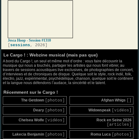
Jesca Hoop - Session #1310
[
sessions
, 2026]
Le Cargo ! : Webzine musical (mais pas que)
A bord du Cargo !, un seul et même mot d’ordre : vous faire découvrir la
musique qui nous a touchés, partager les artistes qui nous font vibrer, au
travers de sessions acoustiques live exclusives, de photographies de concert,
d’interviews et de chroniques de disque. Quelque soit le style, rock indé, folk,
électro, jazz, expérimental, psychédélique, chanson, quelque soit le continent
et la langue nous défendons l’audace, la sincérité et le talent.
Récemment sur le Cargo !
The Getdown
[photos]
Afghan Whigs
[]
Deary
[photos]
Widowspeak
[vidéos]
Chelsea Wolfe
[vidéos]
Rock en Seine 2026
[articles]
Lakecia Benjamin
[photos]
Roma Luca
[photos]