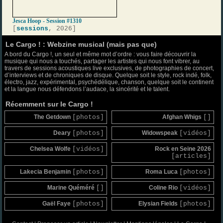
Jesca Hoop - Session #1310
[
sessions
, 2026]
Le Cargo ! : Webzine musical (mais pas que)
A bord du Cargo !, un seul et même mot d’ordre : vous faire découvrir la
musique qui nous a touchés, partager les artistes qui nous font vibrer, au
travers de sessions acoustiques live exclusives, de photographies de concert,
d’interviews et de chroniques de disque. Quelque soit le style, rock indé, folk,
électro, jazz, expérimental, psychédélique, chanson, quelque soit le continent
et la langue nous défendons l’audace, la sincérité et le talent.
Récemment sur le Cargo !
The Getdown
[photos]
Afghan Whigs
[]
Deary
[photos]
Widowspeak
[vidéos]
Chelsea Wolfe
[vidéos]
Rock en Seine 2026
[articles]
Lakecia Benjamin
[photos]
Roma Luca
[photos]
Marine Quéméré
[]
Coline Rio
[vidéos]
Gaël Faye
[photos]
Elysian Fields
[photos]