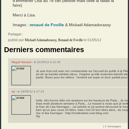
d’emmener Lisa au 7e ciel (désolé mais celle là fallait la
faire)
Merci à Lisa.
Images :
renaud de Foville
& Mickaël Adamadorassy
Partager :
publié par
Mickaël Adamadorassy
,
Renaud de Foville
le 01/05/12
Derniers commentaires
Magali Hamard
- le 01/05/12 à 21:26
Je suis d’accord avec ton commentaire sur l’accueil du public à la Flèch
(et de sa bande) méritait mieux. J’espère qu’elle reviendra bientôt dev
partie. Bravo pour les vidéos : l’endroit est super et donc parfait pour
sly
- le 19/05/12 à 17:14
hello, très bonne idée ces sessions sur les hauteurs de Paris,...Je n
étais resté plusieurs semaine à Paris,...Le hasard à voulu que je to
la fnac de Lisa Hannigan,...j’ai adorée et j’ai surtout découvert le n
bien qu’un peu cours 10 titres, mais c’est 10 bon titres alors...du co
rice et lisa hannigan :
http://rootlesstree.over-blog.com
Sly
| 2 messages