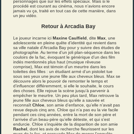
personnages que sur les effets spéciaux. Mais si le
procédé est courant au cinéma, nous n’avions encore
jamais vu ça, traité en tout cas de cette manière, dans
un jeu vidéo.
Retour à Arcadia Bay
Le joueur incarne ici
Maxine Caulfield
, dite
Max
, une
adolescente en pleine quête d’identité qui revient dans
sa ville natale d’Arcadia Bay pour y suivre des études de
photographie. Au terme d’un joli plan-séquence dans les
couloirs de la fac, évoquant le générique d’un des film
indés mentionnés plus haut (musique rêveuse
comprise), Max est témoin d’un meurtre dans les
toilettes des filles : un étudiant armé d’un pistolet tue
sous ses yeux une jeune fille aux cheveux bleus. Max se
découvre alors le pouvoir de remonter le temps et
d’influencer différemment, si elle le souhaite, le cours
des choses. Elle rejoue la scène jusqu’à parvenir à
empêcher le meurtre. Un peu plus tard, Max retrouve la
jeune fille aux cheveux bleus qu’elle a sauvée et
reconnaît
Chloe
, son amie d’enfance, qu’elle n’avait pas
revue depuis cinq ans. Chloe qui n’a pas eu la vie facile
pendant ces cinq années, entre la mort de son père et
l’arrivée d’un beau-père qu’elle déteste, et qui s’est
endurcie. Chloe s’inquiète de la disparition de son amie
Rachel
, dont les avis de recherche fleurissent sur les
murs de la fac, et persuade Max de mener l’enquête