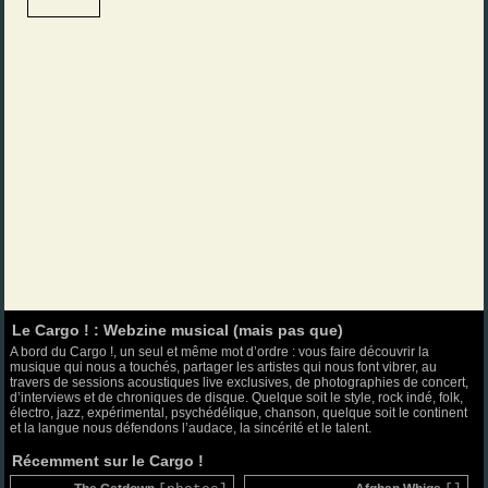
Le Cargo ! : Webzine musical (mais pas que)
A bord du Cargo !, un seul et même mot d’ordre : vous faire découvrir la
musique qui nous a touchés, partager les artistes qui nous font vibrer, au
travers de sessions acoustiques live exclusives, de photographies de concert,
d’interviews et de chroniques de disque. Quelque soit le style, rock indé, folk,
électro, jazz, expérimental, psychédélique, chanson, quelque soit le continent
et la langue nous défendons l’audace, la sincérité et le talent.
Récemment sur le Cargo !