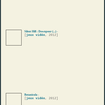
Silent Hill : Downpour (...) -
[
jeux vidéo
, 2012]
Botanicula -
[
jeux vidéo
, 2012]