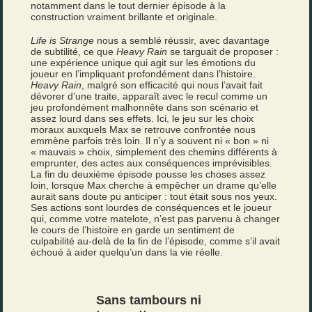
notamment dans le tout dernier épisode à la
construction vraiment brillante et originale.
Life is Strange
nous a semblé réussir, avec davantage
de subtilité, ce que
Heavy Rain
se targuait de proposer :
une expérience unique qui agit sur les émotions du
joueur en l’impliquant profondément dans l’histoire.
Heavy Rain
, malgré son efficacité qui nous l’avait fait
dévorer d’une traite, apparaît avec le recul comme un
jeu profondément malhonnête dans son scénario et
assez lourd dans ses effets. Ici, le jeu sur les choix
moraux auxquels Max se retrouve confrontée nous
emmène parfois très loin. Il n’y a souvent ni « bon » ni
« mauvais » choix, simplement des chemins différents à
emprunter, des actes aux conséquences imprévisibles.
La fin du deuxième épisode pousse les choses assez
loin, lorsque Max cherche à empêcher un drame qu’elle
aurait sans doute pu anticiper : tout était sous nos yeux.
Ses actions sont lourdes de conséquences et le joueur
qui, comme votre matelote, n’est pas parvenu à changer
le cours de l’histoire en garde un sentiment de
culpabilité au-delà de la fin de l’épisode, comme s’il avait
échoué à aider quelqu’un dans la vie réelle.
Sans tambours ni