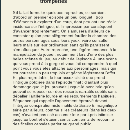
trompettes
S’il fallait formuler quelques reproches, ce seraient
d’abord un premier épisode un peu longuet : trop
d’éléments à explorer d’un coup, dont peu ont une réelle
incidence sur l’intrigue, et l’impression par conséquent
d’avancer trop lentement. On s’amusera d’ailleurs de
constater qu’on peut allègrement fouiller la chambre des
autres personnages sous leurs yeux, voire consulter
leurs mails sur leur ordinateur, sans qu’ils paraissent
s’en offusquer. Autre reproche, une légère tendance à la
manipulation du joueur, notamment lors d’une des plus
belles scènes du jeu, au début de l’épisode 4, une scène
qui vous prend à la gorge et vous fait comprendre à quel
point vous vous êtes attaché aux personnages, mais qui
est poussée un peu trop loin et gâche légèrement l’effet.
Et, plus regrettable, le tour assez cliché que prend
l’intrigue policière dans l’épisode final ; d’autant plus
dommage que le jeu prouvait jusque-là avec brio qu’on
pouvait se reposer sur des ressorts narratifs subtils sans
déballer l’artillerie lourde et les retournements habituels.
Séquence qui rappelle l’agacement éprouvé devant
l’intrigue conspirationniste inutile de
Sense 8
, magnifique
série par ailleurs, comme si les créateurs (dans les deux
cas) n’avaient pas osé assumer leur parti-pris intimiste
jusqu’au bout et s’étaient sentis contraints de recourir à
des ficelles censées parler au grand public.