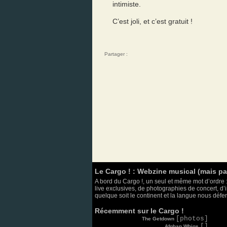
intimiste.
C’est joli, et c’est gratuit !
Partager :
Le Cargo ! : Webzine musical (mais p
A bord du Cargo !, un seul et même mot d’ordre :
live exclusives, de photographies de concert, d’i
quelque soit le continent et la langue nous défend
Récemment sur le Cargo !
[photos]
The Getdown
[]
Afghan Whigs