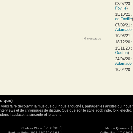
03/07/23 
Foville
)
15/10/21 
de Foville
)
07/09/21 
Adamador
10/06/21 
| 0 messages
18/12/20 
15/11/20 
Gaston
)
24/04/20 
Adamador
10/04/20 
as que)
 vous faire découvrir la musique qui nous a touchés, partager les artistes qui nous 
nterviews et de chroniques de disque. Quelque soit le style, rock indé, folk, électr
ons l’audace, la sincérité et le talent.
[vidéos]
[
Chelsea Wolfe
Marine Quéméré
[articles]
[vidéos
Rock en Seine 2026
Coline Rio