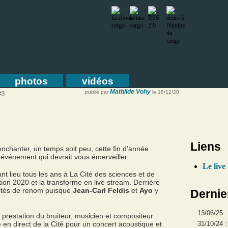
photos
vidéos
Mathilde Vohy
publié par
le 18/12/20
#3
Liens
nchanter, un temps soit peu, cette fin d’année
événement qui devrait vous émerveiller.
Le live
yant lieu tous les ans à La Cité des sciences et de
ition 2020 et la transforme en live stream. Derrière
vités de renom puisque
Jean-Carl Feldis
et
Ayo
y
Dernie
13/06/25 
 prestation du bruiteur, musicien et compositeur
o
en direct de la Cité pour un concert acoustique et
31/10/24 