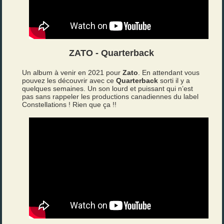
ZATO - Quarterback
Un album à venir en 2021 pour
Zato
. En attendant vous
pouvez les découvrir avec ce
Quarterback
sorti il y a
quelques semaines. Un son lourd et puissant qui n’est
pas sans rappeler les productions canadiennes du label
Constellations ! Rien que ça !!