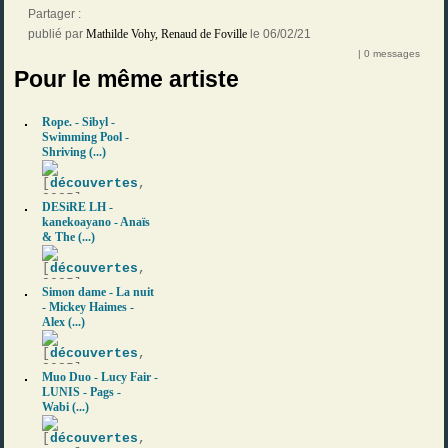
Partager :
publié par
Mathilde Vohy
,
Renaud de Foville
le 06/02/21
| 0 messages
Pour le même artiste
Rope. - Sibyl -
Swimming Pool -
Shriving (...)
[
découvertes
,
2025]
DESiRE LH -
kanekoayano - Anaïs
& The (...)
[
découvertes
,
2025]
Simon dame - La nuit
- Mickey Haimes -
Alex (...)
[
découvertes
,
2025]
Muo Duo - Lucy Fair -
LUNIS - Pags -
Wabi (...)
[
découvertes
,