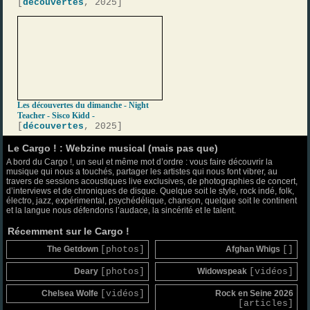
[
découvertes
, 2025]
Les découvertes du dimanche - Night
Teacher - Sisco Kidd -
[
découvertes
, 2025]
Le Cargo ! : Webzine musical (mais pas que)
A bord du Cargo !, un seul et même mot d’ordre : vous faire découvrir la
musique qui nous a touchés, partager les artistes qui nous font vibrer, au
travers de sessions acoustiques live exclusives, de photographies de concert,
d’interviews et de chroniques de disque. Quelque soit le style, rock indé, folk,
électro, jazz, expérimental, psychédélique, chanson, quelque soit le continent
et la langue nous défendons l’audace, la sincérité et le talent.
Récemment sur le Cargo !
The Getdown
[photos]
Afghan Whigs
[]
Deary
[photos]
Widowspeak
[vidéos]
Chelsea Wolfe
[vidéos]
Rock en Seine 2026
[articles]