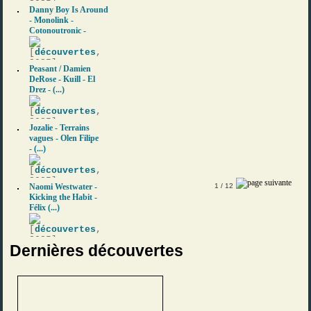
2025]
Danny Boy Is Around
- Monolink -
Cotonoutronic -
[
découvertes
,
2025]
Peasant / Damien
DeRose - Kuill - El
Drez - (...)
[
découvertes
,
2025]
Jozalie - Terrains
vagues - Olen Filipe
- (...)
[
découvertes
,
2025]
Naomi Westwater -
1
/ 12
Kicking the Habit -
Félix (...)
[
découvertes
,
2025]
Dernières découvertes