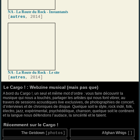
NA - La Route du Rock - Instantanés
[
autres
, 2014]
NA - La Route du Rock - Le site
[
autres
, 2014]
Le Cargo ! : Webzine musical (mais pas que)
A bord du Cargo !, un seul et même mot d’ordre : vous faire découvrir la
musique qui nous a touchés, partager les artistes qui nous font vibrer, au
travers de sessions acoustiques live exclusives, de photographies de concert,
d’interviews et de chroniques de disque. Quelque soit le style, rock indé, folk,
électro, jazz, expérimental, psychédélique, chanson, quelque soit le continent
et la langue nous défendons l’audace, la sincérité et le talent.
Récemment sur le Cargo !
The Getdown
[photos]
Afghan Whigs
[]