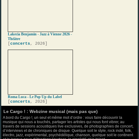
Lakecia Benjamin - Jazz à Vienne 2026 -
Théâtre
[
concerts
, 2026]
Roma Luca - Le Pop Up du Label
[
concerts
, 2026]
Le Cargo ! : Webzine musical (mais pas que)
A bord du Cargo !, un seul et même mot d’ordre : vous faire découvrir la
musique qui nous a touchés, partager les artistes qui nous font vibrer, au
travers de sessions acoustiques live exclusives, de photographies de concert,
d’interviews et de chroniques de disque. Quelque soit le style, rock indé, folk,
électro, jazz, expérimental, psychédélique, chanson, quelque soit le continent