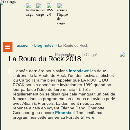
accueil
>
blog’notes
>
La Route du Rock
La Route du Rock 2018
L’année dernière nous avions
interviewé l
es deux
patrons de la Route du Rock, l’un des festivals fétiches
du Cargo ! (j’aime bien rappeler que LA ROUTE DU
ROCK nous a donné une invitation en 1999 quand on
leur parlé de l’idée de faire un site !!). Très
régulièrement on se disait que cela manquait un peu de
français dans la programmation et nous en avions parlé
avec Alban & François. Evidemment nous avons
repensé à cela en voyant Etienne Daho, Charlotte
Gainsbourg ou encore
Phoenix
et The Limiñanas
programmés cette année au Fort de St Père.