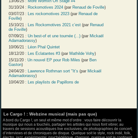
13/06/25 :
More Womxn On Stage #4
31/10/24 :
Rockomotives 2024
(par
Renaud de Foville
)
03/07/23 :
Les rockomotives 2023
(par
Renaud de
Foville
)
15/10/21 :
Les Rockomotives 2021 c’est
(par
Renaud
de Foville
)
07/09/21 :
Un best-of et une tournée (...)
(par
Mickaël
Adamadorassy
)
10/06/21 :
Léon Phal Quintet
18/12/20 :
Les Éclatantes #3
(par
Mathilde Vohy
)
15/11/20 :
Un nouvel EP pour Rob Miles
(par
Ben
Gaston
)
24/04/20 :
Lawrence Rothman sort "It’s
(par
Mickaël
Adamadorassy
)
10/04/20 :
Les playlists de Papillons de
Le Cargo ! : Webzine musical (mais pas que)
A bord du Cargo !, un seul et même mot d’ordre : vous faire découvrir la
musique qui nous a touchés, partager les artistes qui nous font vibrer, au
travers de sessions acoustiques live exclusives, de photographies de concert,
d’interviews et de chroniques de disque. Quelque soit le style, rock indé, folk,
électro, jazz, expérimental, psychédélique, chanson, quelque soit le continent